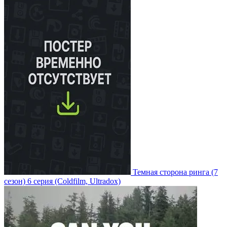
Темная сторона ринга
(7
сезон)
6 серия
(Coldfilm, Ultradox)