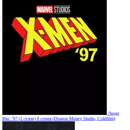
Люди
Икс ’97
(2 сезон)
8 серия
(Dragon Money Studio, Coldfilm)