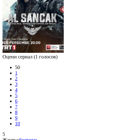
Оцени сериал
(1 голосов)
50
1
2
3
4
5
6
7
8
9
10
5
Жанры:
боевики