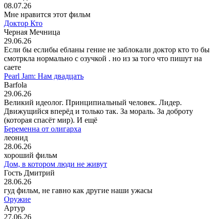
08.07.26
Мне нравится этот фильм
Доктор Кто
Черная Мечница
29.06.26
Если бы еслибы ебланы гение не заблокали доктор кто то бы
смотркла нормально с озучкой . но из за того что пишут на
саете
Pearl Jam: Нам двадцать
Barfola
29.06.26
Великий идеолог. Принципиальный человек. Лидер.
Движущийся вперёд и только так. За мораль. За доброту
(которая спасёт мир). И ещё
Беременна от олигарха
леонид
28.06.26
хороший фильм
Дом, в котором люди не живут
Гость Дмитрий
28.06.26
гуд фильм, не гавно как другие наши ужасы
Оружие
Артур
27.06.26