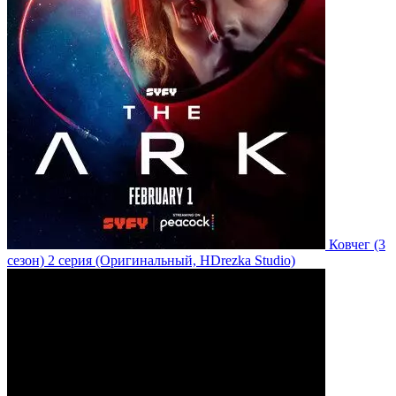
Ковчег
(3
сезон)
2 серия
(Оригинальный, HDrezka Studio)