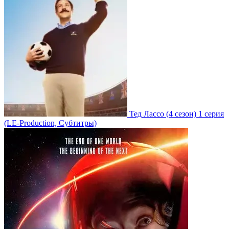
Тед Лассо
(4 сезон)
1 серия
(LE-Production, Субтитры)