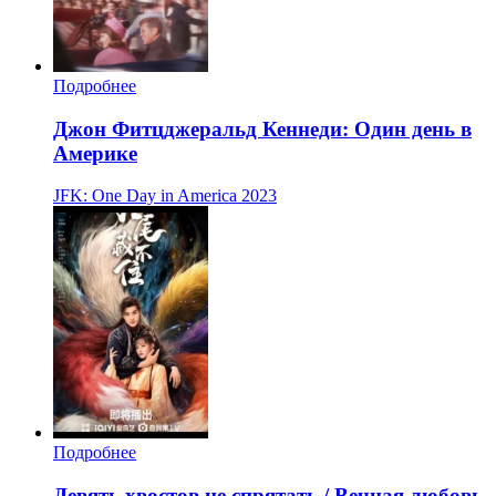
Подробнее
Джон Фитцджеральд Кеннеди: Один день в
Америке
JFK: One Day in America
2023
Подробнее
Девять хвостов не спрятать / Вечная любовь