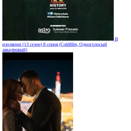
В
изоляции
(13 сезон)
8 серия
(Coldfilm, Одноголосый
закадровый)