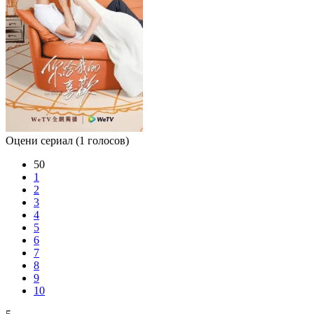
Оцени сериал
(1 голосов)
50
1
2
3
4
5
6
7
8
9
10