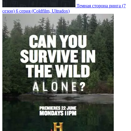
Темная сторона ринга
(7
сезон)
6 серия
(Coldfilm, Ultradox)