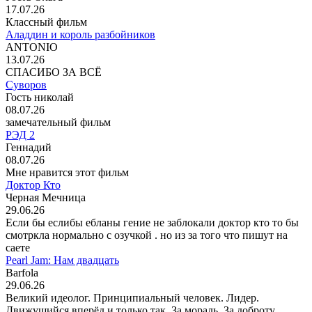
17.07.26
Классный фильм
Аладдин и король разбойников
ANTONIO
13.07.26
СПАСИБО ЗА ВСЁ
Суворов
Гость николай
08.07.26
замечательный фильм
РЭД 2
Геннадий
08.07.26
Мне нравится этот фильм
Доктор Кто
Черная Мечница
29.06.26
Если бы еслибы ебланы гение не заблокали доктор кто то бы
смотркла нормально с озучкой . но из за того что пишут на
саете
Pearl Jam: Нам двадцать
Barfola
29.06.26
Великий идеолог. Принципиальный человек. Лидер.
Движущийся вперёд и только так. За мораль. За доброту