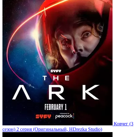
Ковчег
(3
сезон)
2 серия
(Оригинальный, HDrezka Studio)