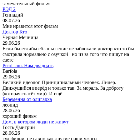
замечательный фильм
РЭД 2
Геннадий
08.07.26
Мне нравится этот фильм
Доктор Кто
Черная Мечница
29.06.26
Если бы еслибы ебланы гение не заблокали доктор кто то бы
смотркла нормально с озучкой . но из за того что пишут на
саете
Pearl Jam: Нам двадцать
Barfola
29.06.26
Великий идеолог. Принципиальный человек. Лидер.
Движущийся вперёд и только так. За мораль. За доброту
(которая спасёт мир). И ещё
Беременна от олигарха
леонид
28.06.26
хороший фильм
Дом, в котором люди не живут
Гость Дмитрий
28.06.26
гуд фильм, не гавно как другие наши ужасы