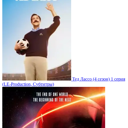
Тед Лассо
(4 сезон)
1 серия
(LE-Production, Субтитры)