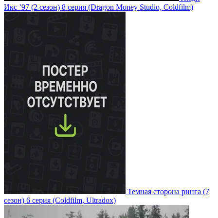
Икс ’97
(2 сезон)
8 серия
(Dragon Money Studio, Coldfilm)
Темная сторона ринга
(7
сезон)
6 серия
(Coldfilm, Ultradox)