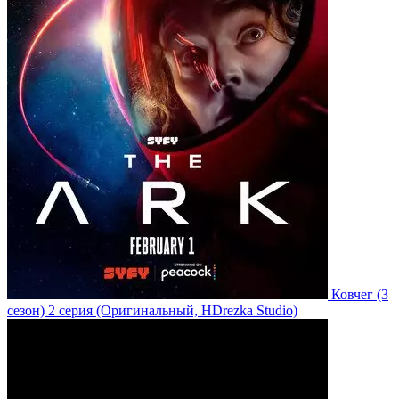
Ковчег
(3
сезон)
2 серия
(Оригинальный, HDrezka Studio)