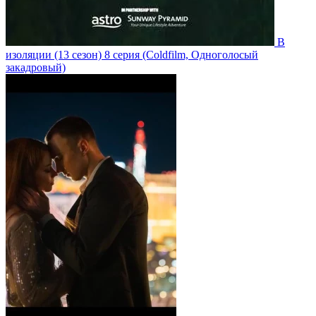
В
изоляции
(13 сезон)
8 серия
(Coldfilm, Одноголосый
закадровый)