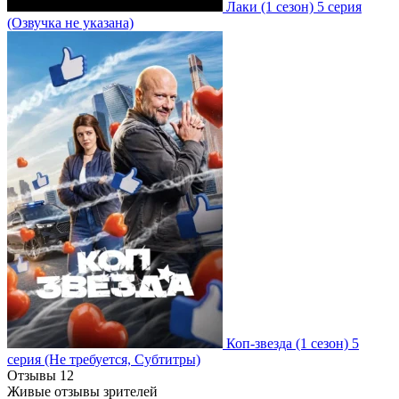
Лаки
(1 сезон)
5 серия
(Озвучка не указана)
Коп-звезда
(1 сезон)
5
серия
(Не требуется, Субтитры)
Отзывы
12
Живые отзывы зрителей