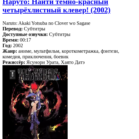
Наруто: Найти тёмно-красный
четырёхлистный клевер! (2002)
Naruto: Akaki Yotsuba no Clover wo Sagase
Перевод:
Субтитры
Доступные озвучки:
Субтитры
Время:
00:17
Год:
2002
Жанр:
аниме, мультфильм, короткометражка, фэнтези,
комедия, приключения, боевик
Режиссёр:
Ясунори Урата, Хаято Датэ