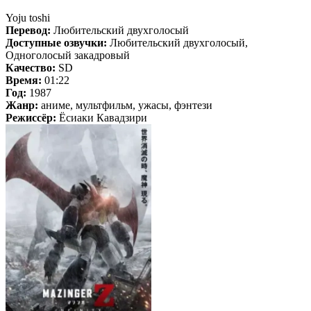
Yoju toshi
Перевод:
Любительский двухголосый
Доступные озвучки:
Любительский двухголосый,
Одноголосый закадровый
Качество:
SD
Время:
01:22
Год:
1987
Жанр:
аниме, мультфильм, ужасы, фэнтези
Режиссёр:
Ёсиаки Кавадзири