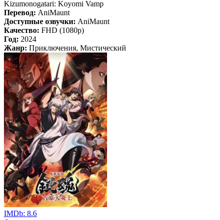
Kizumonogatari: Koyomi Vamp
Перевод:
AniMaunt
Доступные озвучки:
AniMaunt
Качество:
FHD (1080p)
Год:
2024
Жанр:
Приключения, Мистический
IMDb:
8.6