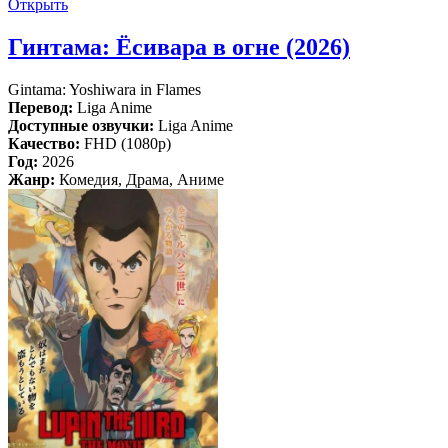
Открыть
Гинтама: Ёсивара в огне (2026)
Gintama: Yoshiwara in Flames
Перевод:
Liga Anime
Доступные озвучки:
Liga Anime
Качество:
FHD (1080p)
Год:
2026
Жанр:
Комедия, Драма, Аниме