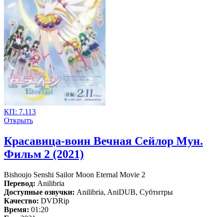
КП:
7.113
Открыть
Красавица-воин Вечная Сейлор Мун.
Фильм 2 (2021)
Bishoujo Senshi Sailor Moon Eternal Movie 2
Перевод:
Anilibria
Доступные озвучки:
Anilibria, AniDUB, Субтитры
Качество:
DVDRip
Время:
01:20