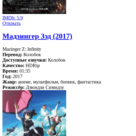
IMDb:
5.9
Открыть
Мадзингер Зэд (2017)
Mazinger Z: Infinity
Перевод:
Колобок
Доступные озвучки:
Колобок
Качество:
HDRip
Время:
01:35
Год:
2017
Жанр:
аниме, мультфильм, боевик, фантастика
Режиссёр:
Дзюндзи Симидзу