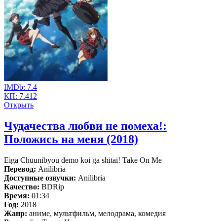
IMDb:
7.4
КП:
7.412
Открыть
Чудачества любви не помеха!:
Положись на меня (2018)
Eiga Chuunibyou demo koi ga shitai! Take On Me
Перевод:
Anilibria
Доступные озвучки:
Anilibria
Качество:
BDRip
Время:
01:34
Год:
2018
Жанр:
аниме, мультфильм, мелодрама, комедия