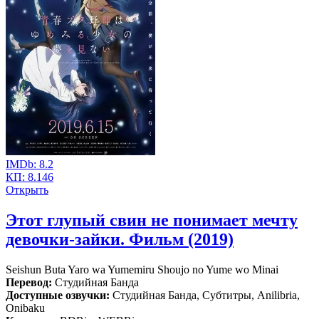
IMDb:
8.2
КП:
8.146
Открыть
Этот глупый свин не понимает мечту
девочки-зайки. Фильм (2019)
Seishun Buta Yaro wa Yumemiru Shoujo no Yume wo Minai
Перевод:
Студийная Банда
Доступные озвучки:
Студийная Банда, Субтитры, Anilibria,
Onibaku