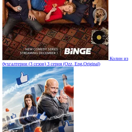
Колин из
бухгалтерии
(3 сезон)
3 серия
(Ozz, Eng.Original)