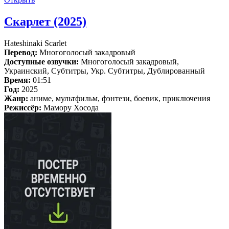
Скарлет (2025)
Hateshinaki Scarlet
Перевод:
Многоголосый закадровый
Доступные озвучки:
Многоголосый закадровый,
Украинский, Субтитры, Укр. Субтитры, Дублированный
Время:
01:51
Год:
2025
Жанр:
аниме, мультфильм, фэнтези, боевик, приключения
Режиссёр:
Мамору Хосода