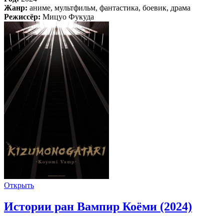
Жанр:
аниме, мультфильм, фантастика, боевик, драма
Режиссёр:
Мицуо Фукуда
Открыть
Истории ран Вампир Коёми (2024)