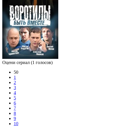
Оцени сериал
(1 голосов)
50
1
2
3
4
5
6
7
8
9
10