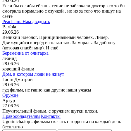
29.06.26
Если бы еслибы ебланы гение не заблокали доктор кто то бы
смотркла нормально с озучкой . но из за того что пишут на
саете
Pearl Jam: Нам двадцать
Barfola
29.06.26
Великий идеолог. Принципиальный человек. Лидер.
Движущийся вперёд и только так. За мораль. За доброту
(которая спасёт мир). И ещё
Беременна от олигарха
леонид
28.06.26
хороший фильм
Дом, в котором люди не живут
Гость Дмитрий
28.06.26
гуд фильм, не гавно как другие наши ужасы
Оружие
Артур
27.06.26
Поучительный фильм, с оружием шутки плохи.
Правообладателям
Контакты
Ugorinicha.top - фильмы скачать с торрента на каждый день
бесплатно