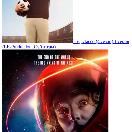
Тед Лассо
(4 сезон)
1 серия
(LE-Production, Субтитры)