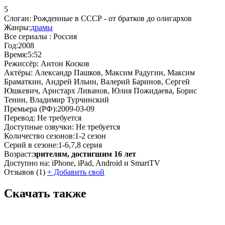
5
Слоган:
Рожденные в СССР - от братков до олигархов
Жанры:
драмы
Все сериалы :
Россия
Год:
2008
Время:
5:52
Режиссёр:
Антон Косков
Актёры:
Александр Пашков, Максим Радугин, Максим
Браматкин, Андрей Ильин, Валерий Баринов, Сергей
Юшкевич, Аристарх Ливанов, Юлия Пожидаева, Борис
Тенин, Владимир Турчинский
Премьера (РФ):
2009-03-09
Перевод:
Не требуется
Доступные озвучки:
Не требуется
Количество сезонов:
1-2 сезон
Серий в сезоне:
1-6,7,8 серия
Возраст:
зрителям, достигшим 16 лет
Доступно на:
iPhone, iPad, Android и SmartTV
Отзывов
(1)
+
Добавить свой
Скачать также