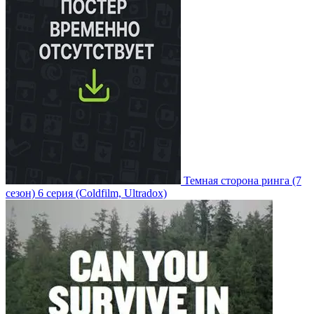
Темная сторона ринга
(7
сезон)
6 серия
(Coldfilm, Ultradox)