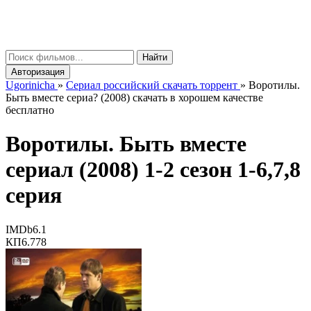
gorinicha
μ
Найти
Авторизация
Ugorinicha
»
Сериал российский скачать торрент
»
Воротилы.
Быть вместе сериа? (2008) скачать в хорошем качестве
бесплатно
Воротилы. Быть вместе
сериал (2008) 1-2 сезон 1-6,7,8
серия
IMDb
6.1
КП
6.778