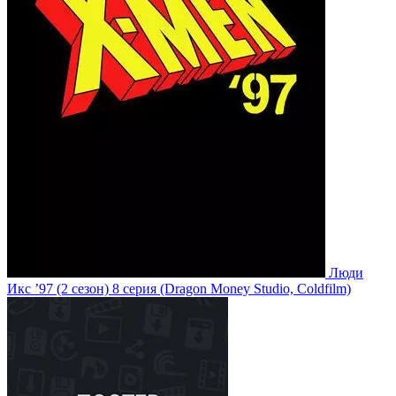
Люди
Икс ’97
(2 сезон)
8 серия
(Dragon Money Studio, Coldfilm)