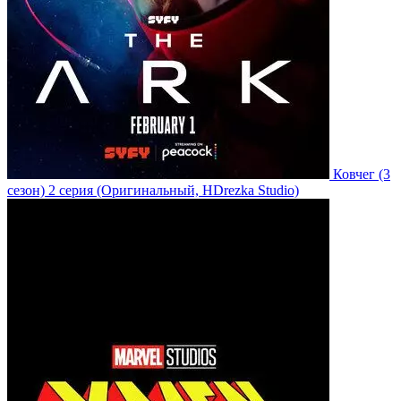
Ковчег
(3
сезон)
2 серия
(Оригинальный, HDrezka Studio)