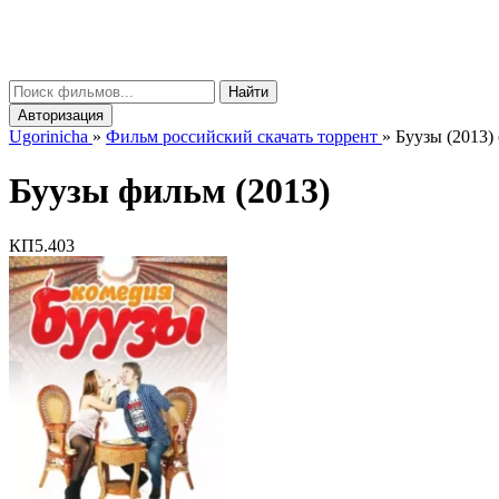
gorinicha
μ
Найти
Авторизация
Ugorinicha
»
Фильм российский скачать торрент
»
Буузы (2013)
Буузы фильм (2013)
КП
5.403