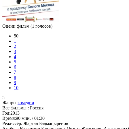
Оцени фильм
(1 голосов)
50
1
2
3
4
5
6
7
8
9
10
5
Жанры:
комедии
Все фильмы :
Россия
Год:
2013
Время:
90 мин. / 01:30
Режиссёр:
Жаргал Бадмацыренов
Актёры:
Владимир Барташевич, Чимит Жамьянов, Александра 