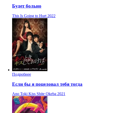
Будет больно
This Is Going to Hurt
2022
Подробнее
Если бы я поцеловал тебя тогда
Ano Toki Kiss Shite Okeba
2021