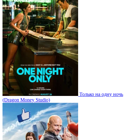
Только на одну ночь
(Dragon Money Studio)