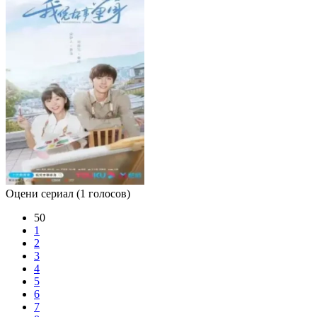
Оцени сериал
(1 голосов)
50
1
2
3
4
5
6
7