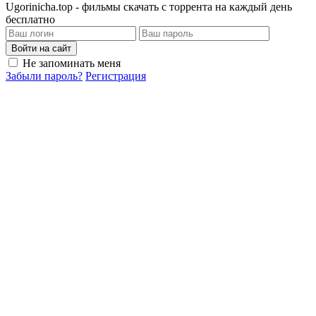
Ugorinicha.top - фильмы скачать с торрента на каждый день
бесплатно
Войти на сайт
Не запоминать меня
Забыли пароль?
Регистрация