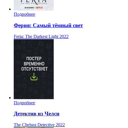
Подробнее
Ферия: Самый тёмный свет
Feria: The Darkest Light
2022
Подробнее
Детектив из Челси
The Chelsea Detective
2022