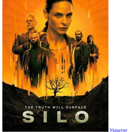
Укрытие