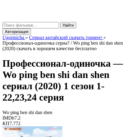
gorinicha
μ
Найти
Авторизация
Ugorinicha
»
Сериал китайский скачать торрент
»
Профессионал-одиночка сериа? / Wo ping ben shi dan shen
(2020) скачать в хорошем качестве бесплатно
Профессионал-одиночка —
Wo ping ben shi dan shen
сериал (2020) 1 сезон 1-
22,23,24 серия
Wo ping ben shi dan shen
IMDb
7.2
КП
7.772