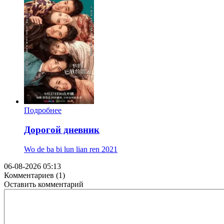
Подробнее
Дорогой дневник
Wo de ba bi lun lian ren
2021
06-08-2026 05:13
Комментариев (1)
Оставить комментарий