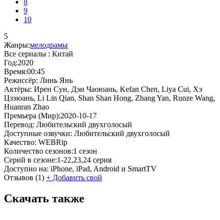
8
9
10
5
Жанры:
мелодрамы
Все сериалы :
Китай
Год:
2020
Время:
00:45
Режиссёр:
Линь Янь
Актёры:
Ирен Сун, Дэн Чаоюань, Kefan Chen, Liya Cui, Хэ
Цзэюань, Li Lin Qian, Shan Shan Hong, Zhang Yan, Runze Wang,
Huanran Zhao
Премьера (Мир):
2020-10-17
Перевод:
Любительский двухголосый
Доступные озвучки:
Любительский двухголосый
Качество:
WEBRip
Количество сезонов:
1 сезон
Серий в сезоне:
1-22,23,24 серия
Доступно на:
iPhone, iPad, Android и SmartTV
Отзывов
(1)
+
Добавить свой
Скачать также