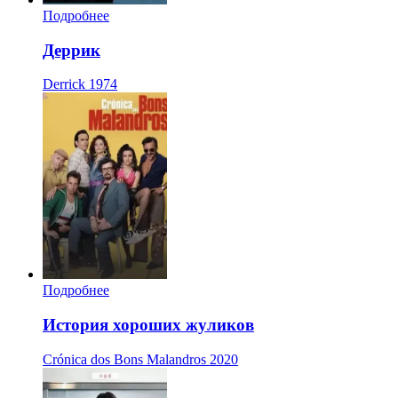
Подробнее
Деррик
Derrick
1974
Подробнее
История хороших жуликов
Crónica dos Bons Malandros
2020