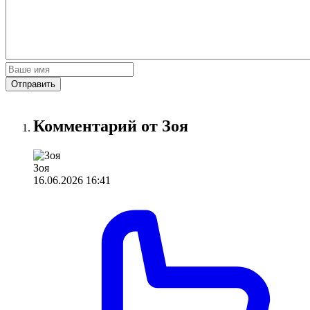
Отправить
Комментарий от Зоя
Зоя
16.06.2026 16:41