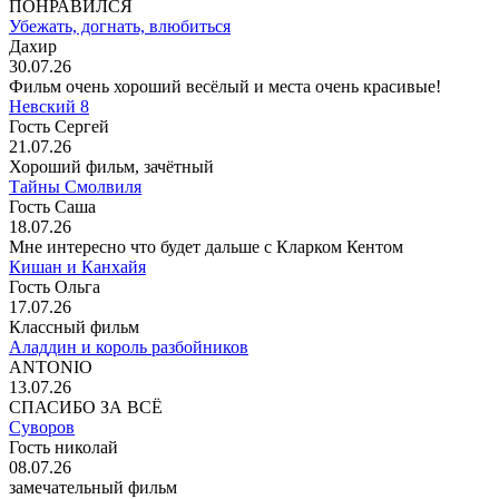
ПОНРАВИЛСЯ
Убежать, догнать, влюбиться
Дахир
30.07.26
Фильм очень хороший весёлый и места очень красивые!
Невский 8
Гость Сергей
21.07.26
Хороший фильм, зачётный
Тайны Смолвиля
Гость Саша
18.07.26
Мне интересно что будет дальше с Кларком Кентом
Кишан и Канхайя
Гость Ольга
17.07.26
Классный фильм
Аладдин и король разбойников
ANTONIO
13.07.26
СПАСИБО ЗА ВСЁ
Суворов
Гость николай
08.07.26
замечательный фильм