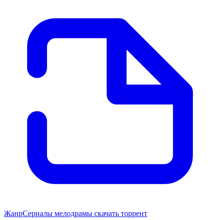
Жанр
Сериалы мелодрамы скачать торрент