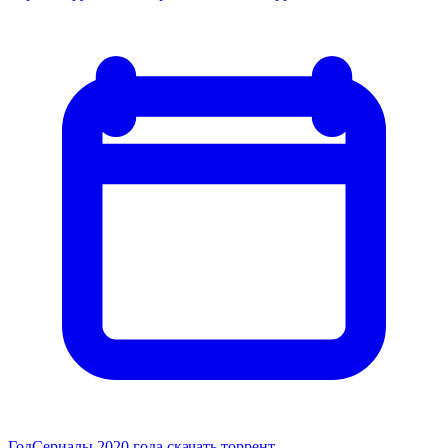
Год
Сериалы 2020 года скачать торрент