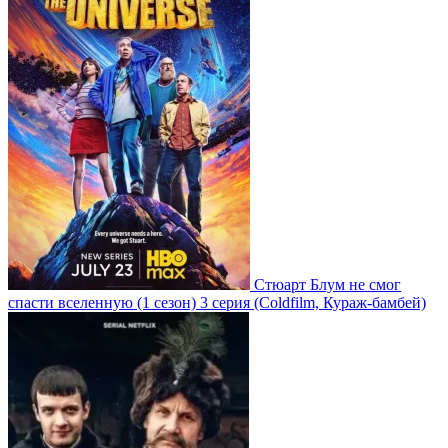
Стюарт Блум не смог
спасти вселенную
(1 сезон)
3 серия
(Coldfilm, Кураж-бамбей)