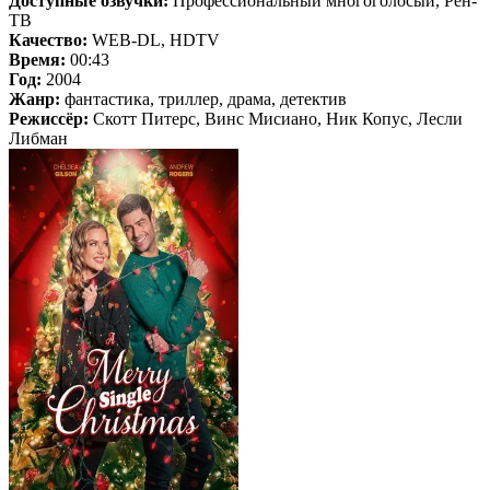
Доступные озвучки:
Профессиональный многоголосый, Рен-
ТВ
Качество:
WEB-DL, HDTV
Время:
00:43
Год:
2004
Жанр:
фантастика, триллер, драма, детектив
Режиссёр:
Скотт Питерс, Винс Мисиано, Ник Копус, Лесли
Либман