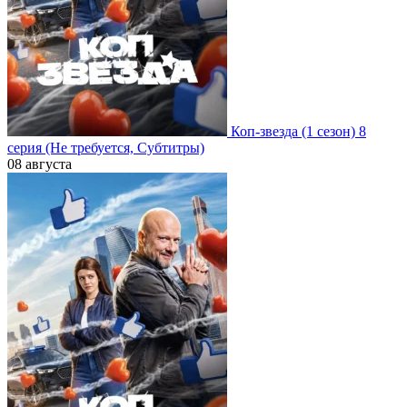
Коп-звезда
(1 сезон)
8
серия
(Не требуется, Субтитры)
08 августа