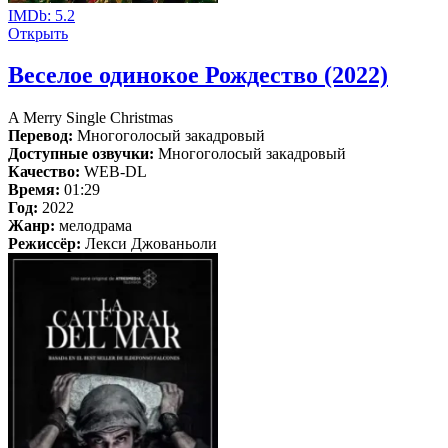
IMDb:
5.2
Открыть
Веселое одинокое Рождество (2022)
A Merry Single Christmas
Перевод:
Многоголосый закадровый
Доступные озвучки:
Многоголосый закадровый
Качество:
WEB-DL
Время:
01:29
Год:
2022
Жанр:
мелодрама
Режиссёр:
Лекси Джованьоли