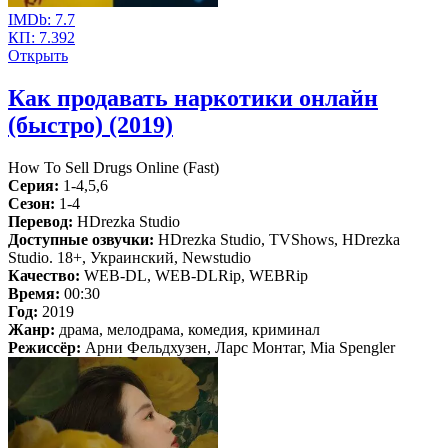
IMDb:
7.7
КП:
7.392
Открыть
Как продавать наркотики онлайн
(быстро) (2019)
How To Sell Drugs Online (Fast)
Серия:
1-4,5,6
Сезон:
1-4
Перевод:
HDrezka Studio
Доступные озвучки:
HDrezka Studio, TVShows, HDrezka
Studio. 18+, Украинский, Newstudio
Качество:
WEB-DL, WEB-DLRip, WEBRip
Время:
00:30
Год:
2019
Жанр:
драма, мелодрама, комедия, криминал
Режиссёр:
Арни Фельдхузен, Ларс Монтаг, Mia Spengler