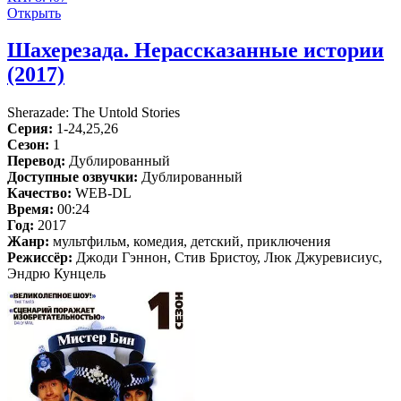
Открыть
Шахерезада. Нерассказанные истории
(2017)
Sherazade: The Untold Stories
Серия:
1-24,25,26
Сезон:
1
Перевод:
Дублированный
Доступные озвучки:
Дублированный
Качество:
WEB-DL
Время:
00:24
Год:
2017
Жанр:
мультфильм, комедия, детский, приключения
Режиссёр:
Джоди Гэннон, Стив Бристоу, Люк Джуревисиус,
Эндрю Кунцель