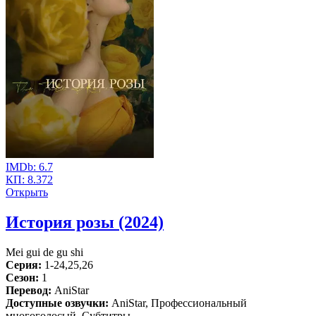
IMDb:
6.7
КП:
8.372
Открыть
История розы (2024)
Mei gui de gu shi
Серия:
1-24,25,26
Сезон:
1
Перевод:
AniStar
Доступные озвучки:
AniStar, Профессиональный
многоголосый, Субтитры