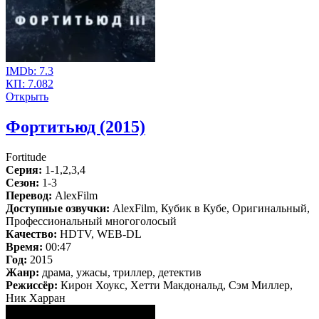
IMDb:
7.3
КП:
7.082
Открыть
Фортитьюд (2015)
Fortitude
Серия:
1-1,2,3,4
Сезон:
1-3
Перевод:
AlexFilm
Доступные озвучки:
AlexFilm, Кубик в Кубе, Оригинальный,
Профессиональный многоголосый
Качество:
HDTV, WEB-DL
Время:
00:47
Год:
2015
Жанр:
драма, ужасы, триллер, детектив
Режиссёр:
Кирон Хоукс, Хетти Макдональд, Сэм Миллер,
Ник Харран