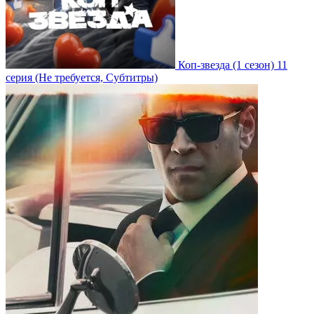
Коп-звезда
(1 сезон)
11
серия
(Не требуется, Субтитры)