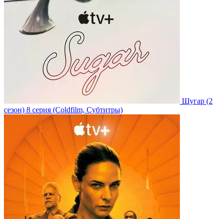
Шугар
(2
сезон)
8 серия
(Coldfilm, Субтитры)