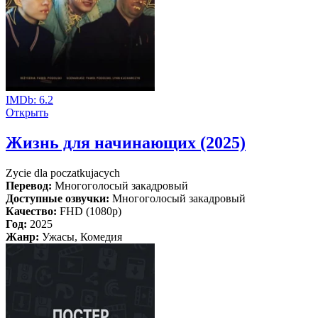
IMDb:
6.2
Открыть
Жизнь для начинающих (2025)
Zycie dla poczatkujacych
Перевод:
Многоголосый закадровый
Доступные озвучки:
Многоголосый закадровый
Качество:
FHD (1080p)
Год:
2025
Жанр:
Ужасы, Комедия