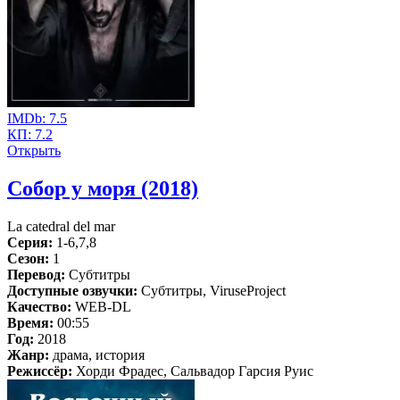
IMDb:
7.5
КП:
7.2
Открыть
Собор у моря (2018)
La catedral del mar
Серия:
1-6,7,8
Сезон:
1
Перевод:
Субтитры
Доступные озвучки:
Субтитры, ViruseProject
Качество:
WEB-DL
Время:
00:55
Год:
2018
Жанр:
драма, история
Режиссёр:
Хорди Фрадес, Сальвадор Гарсия Руис