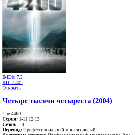
IMDb:
7.3
КП:
7.405
Открыть
Четыре тысячи четыреста (2004)
The 4400
Серия:
1-11,12,13
Сезон:
1-4
Перевод:
Профессиональный многоголосый