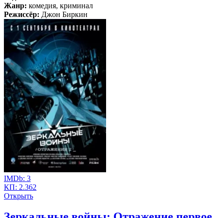
Жанр:
комедия, криминал
Режиссёр:
Джон Биркин
IMDb:
3
КП:
2.362
Открыть
Зеркальные войны: Отражение первое