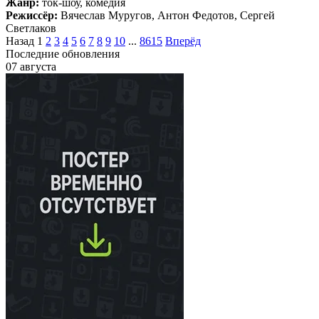
Жанр:
ток-шоу, комедия
Режиссёр:
Вячеслав Муругов, Антон Федотов, Сергей
Светлаков
Назад
1
2
3
4
5
6
7
8
9
10
...
8615
Вперёд
Последние обновления
07 августа