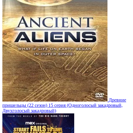
Древние
пришельцы
(22 сезон)
15 серия
(Одноголосый закадровый,
Двухголосый закадровый)