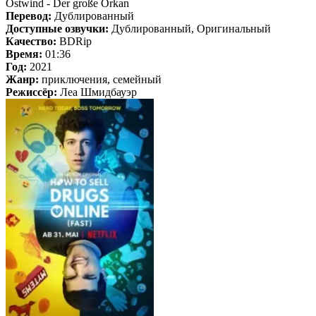
Ostwind - Der große Orkan
Перевод:
Дублированный
Доступные озвучки:
Дублированный, Оригинальный
Качество:
BDRip
Время:
01:36
Год:
2021
Жанр:
приключения, семейный
Режиссёр:
Леа Шмидбауэр