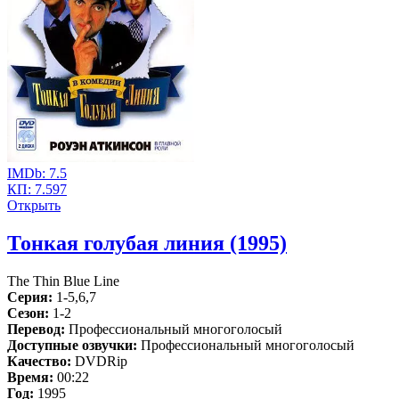
IMDb:
7.5
КП:
7.597
Открыть
Тонкая голубая линия (1995)
The Thin Blue Line
Серия:
1-5,6,7
Сезон:
1-2
Перевод:
Профессиональный многоголосый
Доступные озвучки:
Профессиональный многоголосый
Качество:
DVDRip
Время:
00:22
Год:
1995