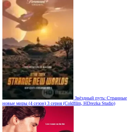
Звёздный путь: Странные
новые миры
(4 сезон)
3 серия
(Coldfilm, HDrezka Studio)