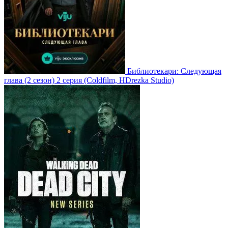
Библиотекари: Следующая
глава
(2 сезон)
2 серия
(Coldfilm, HDrezka Studio)