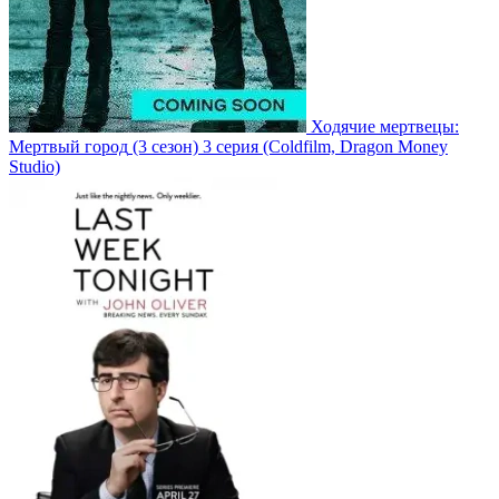
Ходячие мертвецы:
Мертвый город
(3 сезон)
3 серия
(Coldfilm, Dragon Money
Studio)