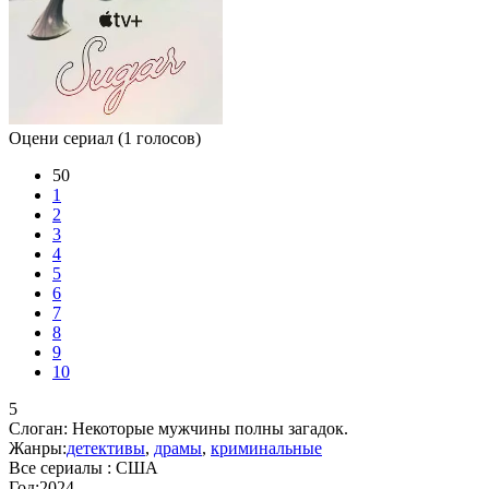
Оцени сериал
(1 голосов)
50
1
2
3
4
5
6
7
8
9
10
5
Слоган:
Некоторые мужчины полны загадок.
Жанры:
детективы
,
драмы
,
криминальные
Все сериалы :
США
Год:
2024