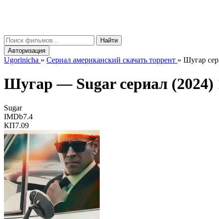
gorinicha
μ
Найти
Авторизация
Ugorinicha
»
Сериал американский скачать торрент
»
Шугар сери
Шугар —
Sugar
сериал (2024) 
Sugar
IMDb
7.4
КП
7.09