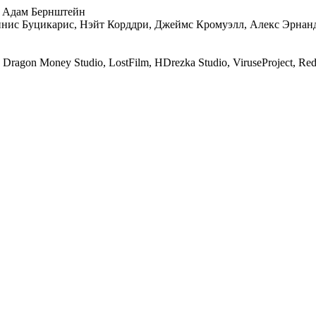
 Адам Бернштейн
ннис Буцикарис, Нэйт Корддри, Джеймс Кромуэлл, Алекс Эрнан
agon Money Studio, LostFilm, HDrezka Studio, ViruseProject, R