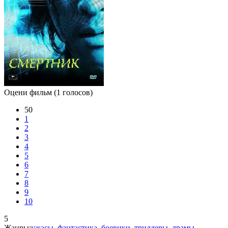
Оцени фильм
(1 голосов)
50
1
2
3
4
5
6
7
8
9
10
5
Жанры:
ужасы
,
фантастика
,
боевики
,
триллеры
,
драмы