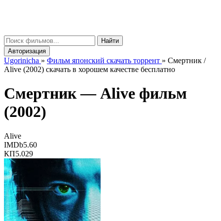
gorinicha
μ
Найти
Авторизация
Ugorinicha
»
Фильм японский скачать торрент
»
Смертник /
Alive (2002) скачать в хорошем качестве бесплатно
Смертник —
Alive
фильм
(2002)
Alive
IMDb
5.60
КП
5.029