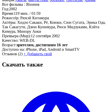
Все фильмы :
Япония
Год:
2002
Время:
119 мин. / 01:59
Режиссёр:
Рюхэй Китамура
Актёры:
Хидэо Сакаки, Рё, Коюки, Сюн Сугата, Эрика Ода,
Так Сакагути, Дзюн Кунимура, Рюси Мидзуками, Кэйта
Кимура, Минору Аоки
Премьера (Мир):
12 сентября 2002
Качество:
WEB-DL
Возраст:
зрителям, достигшим 16 лет
Доступно на:
iPhone, iPad, Android и SmartTV
Отзывов
(2)
+
Добавить свой
Скачать также