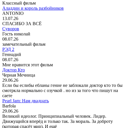
Классный фильм
Аладдин и король разбойников
ANTONIO
13.07.26
СПАСИБО ЗА ВСЁ
Суворов
Гость николай
08.07.26
замечательный фильм
РЭД 2
Геннадий
08.07.26
Мне нравится этот фильм
Доктор Кто
Черная Мечница
29.06.26
Если бы еслибы ебланы гение не заблокали доктор кто то бы
смотркла нормально с озучкой . но из за того что пишут на
саете
Pearl Jam: Нам двадцать
Barfola
29.06.26
Великий идеолог. Принципиальный человек. Лидер.
Движущийся вперёд и только так. За мораль. За доброту
(которая спасёт мир). И ещё