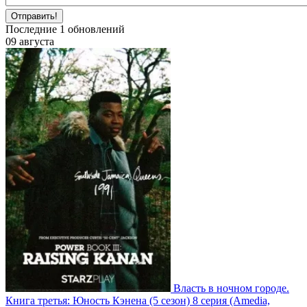
Отправить!
Последние
1
обновлений
09 августа
Власть в ночном городе.
Книга третья: Юность Кэнена
(5 сезон)
8 серия
(Amedia,