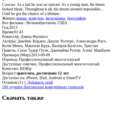
Слоган:
As a kid he was an outcast. As a young man, his future
looked bleak. Throughout it all, his dream seemed impossible...
Until he got the chance of a lifetime.
Жанры:
драмы
,
комедии
,
мелодрамы
,
биография
Все фильмы :
Великобритания, США
Год:
2013
Время:
01:43
Режиссёр:
Дэвид Фрэнкел
Актёры:
Джеймс Корден, Джули Уолтерс, Александра Роуч,
Колм Мини, Макензи Крук, Валерия Билелло, Тристан
Гравель, Сион Тудор Оуэн, Джемайма Рупер, Алекс МакКуин
Премьера (Мир):
2013-09-09
Перевод:
Профессиональный многоголосый
Доступные озвучки:
Профессиональный многоголосый
Качество:
BDRip
Возраст:
зрителям, достигшим 12 лет
Доступно на:
iPhone, iPad, Android и SmartTV
Отзывов
(1)
+
Добавить свой
100 лучших британских комедийных сериалов
Скачать также