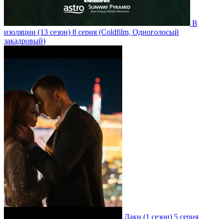
В
изоляции
(13 сезон)
8 серия
(Coldfilm, Одноголосый
закадровый)
Лаки
(1 сезон)
5 серия