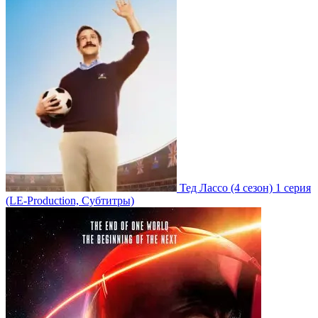
Тед Лассо
(4 сезон)
1 серия
(LE-Production, Субтитры)