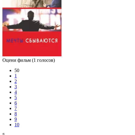
Оцени фильм
(1 голосов)
50
1
2
3
4
5
6
7
8
9
10
5