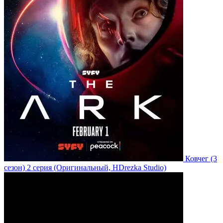
Ковчег
(3
сезон)
2 серия
(Оригинальный, HDrezka Studio)