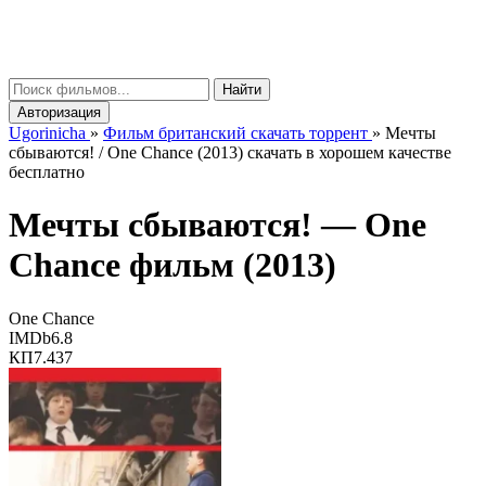
gorinicha
μ
Найти
Авторизация
Ugorinicha
»
Фильм британский скачать торрент
»
Мечты
сбываются! / One Chance (2013) скачать в хорошем качестве
бесплатно
Мечты сбываются! —
One
Chance
фильм (2013)
One Chance
IMDb
6.8
КП
7.437