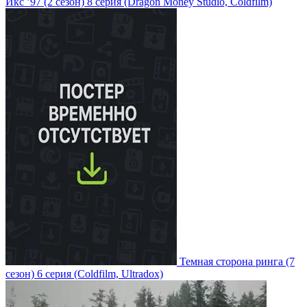
Икс ’97
(2 сезон)
8 серия
(Dragon Money Studio, Coldfilm)
Темная сторона ринга
(7
сезон)
6 серия
(Coldfilm, Ultradox)