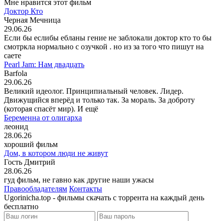
Мне нравится этот фильм
Доктор Кто
Черная Мечница
29.06.26
Если бы еслибы ебланы гение не заблокали доктор кто то бы
смотркла нормально с озучкой . но из за того что пишут на
саете
Pearl Jam: Нам двадцать
Barfola
29.06.26
Великий идеолог. Принципиальный человек. Лидер.
Движущийся вперёд и только так. За мораль. За доброту
(которая спасёт мир). И ещё
Беременна от олигарха
леонид
28.06.26
хороший фильм
Дом, в котором люди не живут
Гость Дмитрий
28.06.26
гуд фильм, не гавно как другие наши ужасы
Правообладателям
Контакты
Ugorinicha.top - фильмы скачать с торрента на каждый день
бесплатно