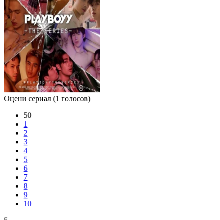
Оцени сериал
(1 голосов)
50
1
2
3
4
5
6
7
8
9
10