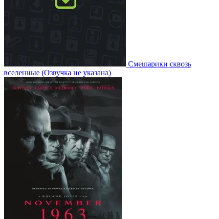
Смешарики сквозь
вселенные
(Озвучка не указана)