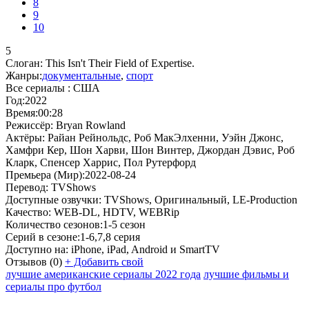
8
9
10
5
Слоган:
This Isn't Their Field of Expertise.
Жанры:
документальные
,
спорт
Все сериалы :
США
Год:
2022
Время:
00:28
Режиссёр:
Bryan Rowland
Актёры:
Райан Рейнольдс, Роб МакЭлхенни, Уэйн Джонс,
Хамфри Кер, Шон Харви, Шон Винтер, Джордан Дэвис, Роб
Кларк, Спенсер Харрис, Пол Рутерфорд
Премьера (Мир):
2022-08-24
Перевод:
TVShows
Доступные озвучки:
TVShows, Оригинальный, LE-Production
Качество:
WEB-DL, HDTV, WEBRip
Количество сезонов:
1-5 сезон
Серий в сезоне:
1-6,7,8 серия
Доступно на:
iPhone, iPad, Android и SmartTV
Отзывов
(0)
+
Добавить свой
лучшие американские сериалы 2022 года
лучшие фильмы и
сериалы про футбол