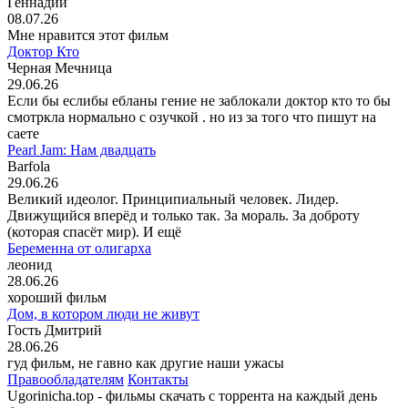
Геннадий
08.07.26
Мне нравится этот фильм
Доктор Кто
Черная Мечница
29.06.26
Если бы еслибы ебланы гение не заблокали доктор кто то бы
смотркла нормально с озучкой . но из за того что пишут на
саете
Pearl Jam: Нам двадцать
Barfola
29.06.26
Великий идеолог. Принципиальный человек. Лидер.
Движущийся вперёд и только так. За мораль. За доброту
(которая спасёт мир). И ещё
Беременна от олигарха
леонид
28.06.26
хороший фильм
Дом, в котором люди не живут
Гость Дмитрий
28.06.26
гуд фильм, не гавно как другие наши ужасы
Правообладателям
Контакты
Ugorinicha.top - фильмы скачать с торрента на каждый день