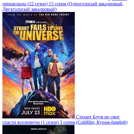
пришельцы
(22 сезон)
15 серия
(Одноголосый закадровый,
Двухголосый закадровый)
Стюарт Блум не смог
спасти вселенную
(1 сезон)
3 серия
(Coldfilm, Кураж-бамбей)