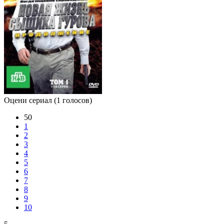
Оцени сериал
(1 голосов)
50
1
2
3
4
5
6
7
8
9
10