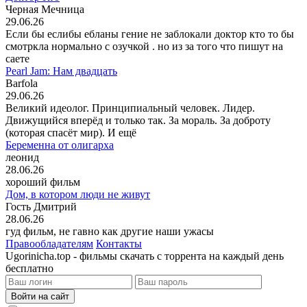
Черная Мечница
29.06.26
Если бы еслибы ебланы гение не заблокали доктор кто то бы
смотркла нормально с озучкой . но из за того что пишут на
саете
Pearl Jam: Нам двадцать
Barfola
29.06.26
Великий идеолог. Принципиальный человек. Лидер.
Движущийся вперёд и только так. За мораль. За доброту
(которая спасёт мир). И ещё
Беременна от олигарха
леонид
28.06.26
хороший фильм
Дом, в котором люди не живут
Гость Дмитрий
28.06.26
гуд фильм, не гавно как другие наши ужасы
Правообладателям
Контакты
Ugorinicha.top - фильмы скачать с торрента на каждый день
бесплатно
Войти на сайт