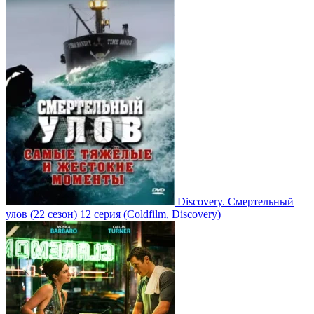
Discovery. Смертельный
улов
(22 сезон)
12 серия
(Coldfilm, Discovery)