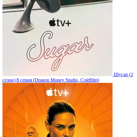
Шугар
(2
сезон)
8 серия
(Dragon Money Studio, Coldfilm)