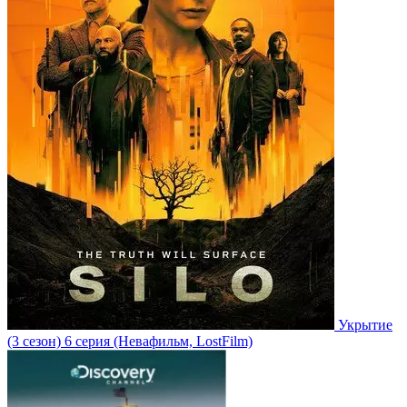
Укрытие
(3 сезон)
6 серия
(Невафильм, LostFilm)