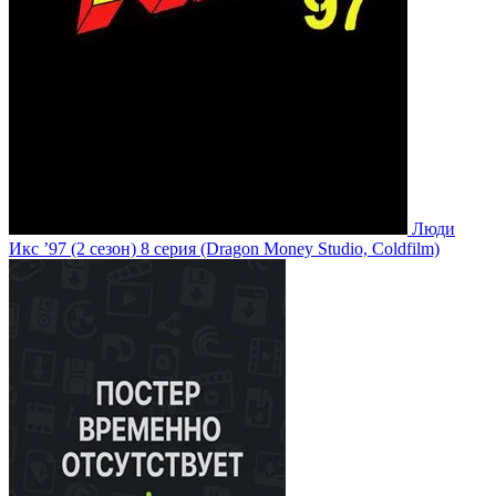
Люди
Икс ’97
(2 сезон)
8 серия
(Dragon Money Studio, Coldfilm)