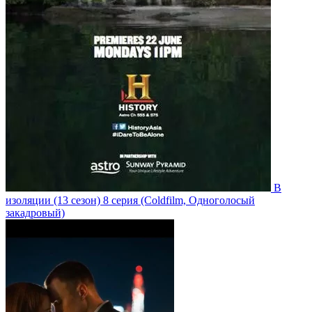
В
изоляции
(13 сезон)
8 серия
(Coldfilm, Одноголосый
закадровый)