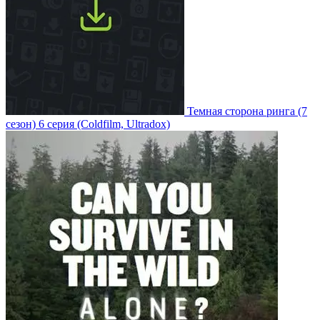
Темная сторона ринга
(7
сезон)
6 серия
(Coldfilm, Ultradox)