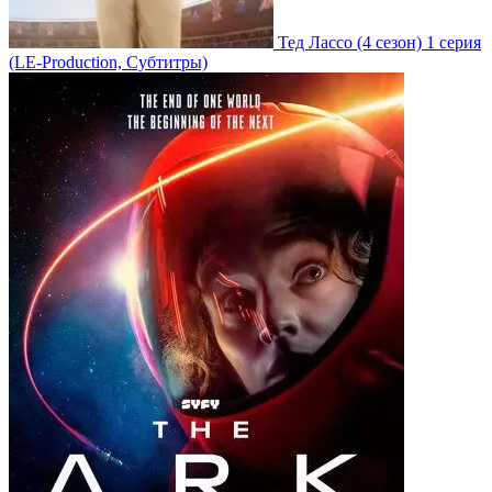
Тед Лассо
(4 сезон)
1 серия
(LE-Production, Субтитры)