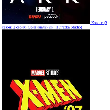
Ковчег
(3
сезон)
2 серия
(Оригинальный, HDrezka Studio)