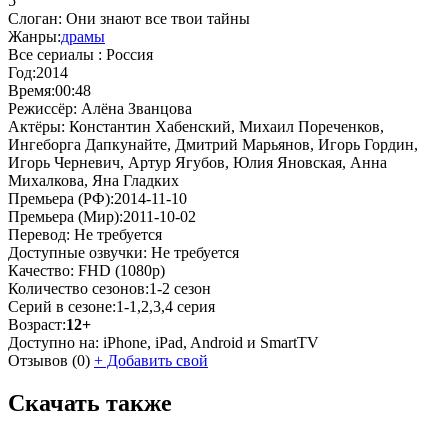
5
Слоган:
Они знают все твои тайны
Жанры:
драмы
Все сериалы :
Россия
Год:
2014
Время:
00:48
Режиссёр:
Алёна Званцова
Актёры:
Константин Хабенский, Михаил Пореченков,
Ингеборга Дапкунайте, Дмитрий Марьянов, Игорь Гордин,
Игорь Черневич, Артур Ягубов, Юлия Яновская, Анна
Михалкова, Яна Гладких
Премьера (РФ):
2014-11-10
Премьера (Мир):
2011-10-02
Перевод:
Не требуется
Доступные озвучки:
Не требуется
Качество:
FHD (1080p)
Количество сезонов:
1-2 сезон
Серий в сезоне:
1-1,2,3,4 серия
Возраст:
12+
Доступно на:
iPhone, iPad, Android и SmartTV
Отзывов
(0)
+
Добавить свой
Скачать также