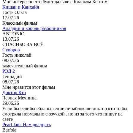
Мне интересно что будет дальше с Кларком Кентом
Кишан и Канхайя
Гость Ольга
17.07.26
Классный фильм
Аладдин и король разбойников
ANTONIO
13.07.26
СПАСИБО ЗА ВСЁ
Суворов
Гость николай
08.07.26
замечательный фильм
РЭД 2
Геннадий
08.07.26
Мне нравится этот фильм
Доктор Кто
Черная Мечница
29.06.26
Если бы еслибы ебланы гение не заблокали доктор кто то бы
смотркла нормально с озучкой . но из за того что пишут на
саете
Pearl Jam: Нам двадцать
Barfola