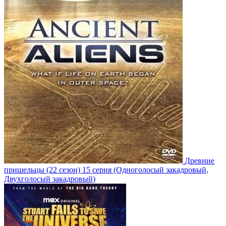
Древние
пришельцы
(22 сезон)
15 серия
(Одноголосый закадровый,
Двухголосый закадровый)