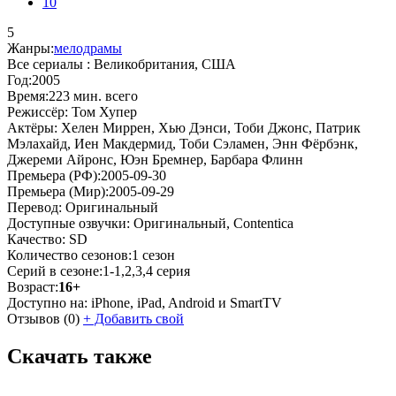
10
5
Жанры:
мелодрамы
Все сериалы :
Великобритания, США
Год:
2005
Время:
223 мин. всего
Режиссёр:
Том Хупер
Актёры:
Хелен Миррен, Хью Дэнси, Тоби Джонс, Патрик
Мэлахайд, Иен Макдермид, Тоби Сэламен, Энн Фёрбэнк,
Джереми Айронс, Юэн Бремнер, Барбара Флинн
Премьера (РФ):
2005-09-30
Премьера (Мир):
2005-09-29
Перевод:
Оригинальный
Доступные озвучки:
Оригинальный, Contentica
Качество:
SD
Количество сезонов:
1 сезон
Серий в сезоне:
1-1,2,3,4 серия
Возраст:
16+
Доступно на:
iPhone, iPad, Android и SmartTV
Отзывов
(0)
+
Добавить свой
Скачать также