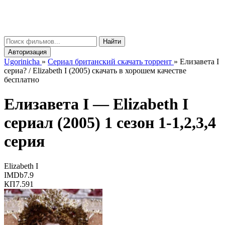
gorinicha
μ
Найти
Авторизация
Ugorinicha
»
Сериал британский скачать торрент
»
Елизавета I
сериа? / Elizabeth I (2005) скачать в хорошем качестве
бесплатно
Елизавета I —
Elizabeth I
сериал (2005) 1 сезон 1-1,2,3,4
серия
Elizabeth I
IMDb
7.9
КП
7.591