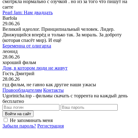
смотркла нормально с озучкой . но из за того что пишут на
саете
Pearl Jam: Нам двадцать
Barfola
29.06.26
Великий идеолог. Принципиальный человек. Лидер.
Движущийся вперёд и только так. За мораль. За доброту
(которая спасёт мир). И ещё
Беременна от олигарха
леонид
28.06.26
хороший фильм
Дом, в котором люди не живут
Гость Дмитрий
28.06.26
гуд фильм, не гавно как другие наши ужасы
Правообладателям
Контакты
Ugorinicha.top - фильмы скачать с торрента на каждый день
бесплатно
Войти на сайт
Не запоминать меня
Забыли пароль?
Регистрация