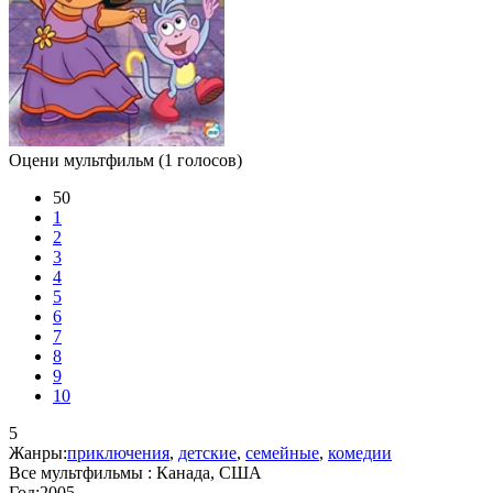
Оцени мультфильм
(1 голосов)
50
1
2
3
4
5
6
7
8
9
10
5
Жанры:
приключения
,
детские
,
семейные
,
комедии
Все мультфильмы :
Канада, США
Год:
2005