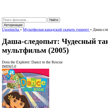
gorinicha
μ
Найти
Авторизация
Ugorinicha
»
Мультфильм канадский скачать торрент
»
Даша-сле
Даша-следопыт: Чудесный т
мультфильм (2005)
Dora the Explorer: Dance to the Rescue
IMDb
5.0