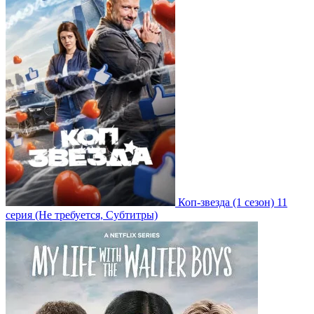
Коп-звезда
(1 сезон)
11
серия
(Не требуется, Субтитры)