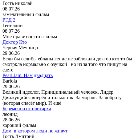
Гость николай
08.07.26
замечательный фильм
РЭД 2
Геннадий
08.07.26
Мне нравится этот фильм
Доктор Кто
Черная Мечница
29.06.26
Если бы еслибы ебланы гение не заблокали доктор кто то бы
смотркла нормально с озучкой . но из за того что пишут на
саете
Pearl Jam: Нам двадцать
Barfola
29.06.26
Великий идеолог. Принципиальный человек. Лидер.
Движущийся вперёд и только так. За мораль. За доброту
(которая спасёт мир). И ещё
Беременна от олигарха
леонид
28.06.26
хороший фильм
Дом, в котором люди не живут
Гость Дмитрий