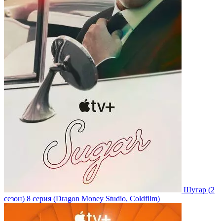
Шугар
(2
сезон)
8 серия
(Dragon Money Studio, Coldfilm)