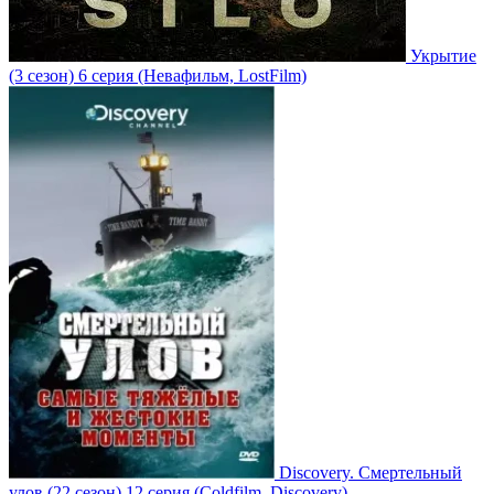
Укрытие
(3 сезон)
6 серия
(Невафильм, LostFilm)
Discovery. Смертельный
улов
(22 сезон)
12 серия
(Coldfilm, Discovery)