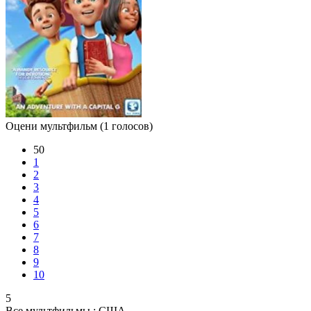
Оцени мультфильм
(1 голосов)
50
1
2
3
4
5
6
7
8
9
10
5
Все мультфильмы :
США