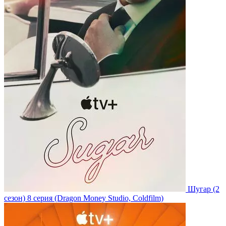
Шугар
(2
сезон)
8 серия
(Dragon Money Studio, Coldfilm)