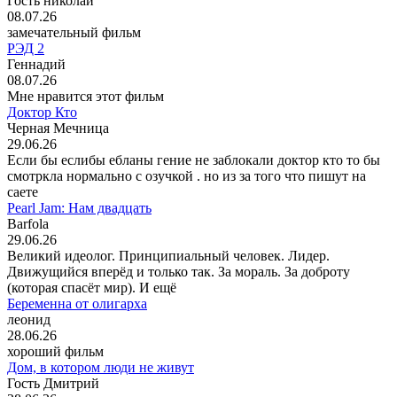
Гость николай
08.07.26
замечательный фильм
РЭД 2
Геннадий
08.07.26
Мне нравится этот фильм
Доктор Кто
Черная Мечница
29.06.26
Если бы еслибы ебланы гение не заблокали доктор кто то бы
смотркла нормально с озучкой . но из за того что пишут на
саете
Pearl Jam: Нам двадцать
Barfola
29.06.26
Великий идеолог. Принципиальный человек. Лидер.
Движущийся вперёд и только так. За мораль. За доброту
(которая спасёт мир). И ещё
Беременна от олигарха
леонид
28.06.26
хороший фильм
Дом, в котором люди не живут
Гость Дмитрий