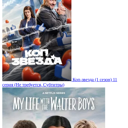
Коп-звезда
(1 сезон)
11
серия
(Не требуется, Субтитры)