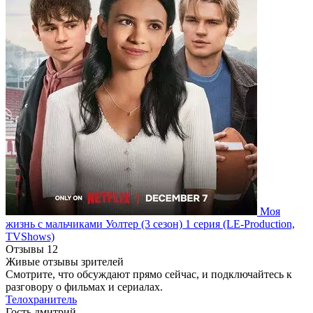
Моя
жизнь с мальчиками Уолтер
(3 сезон)
1 серия
(LE-Production,
TVShows)
Отзывы
12
Живые отзывы зрителей
Смотрите, что обсуждают прямо сейчас, и подключайтесь к
разговору о фильмах и сериалах.
Телохранитель
Гость дмитрий