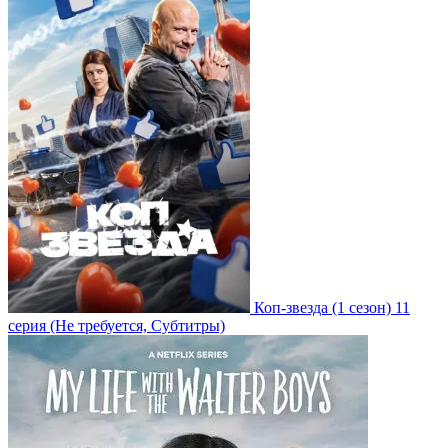
Коп-звезда
(1 сезон)
11
серия
(Не требуется, Субтитры)