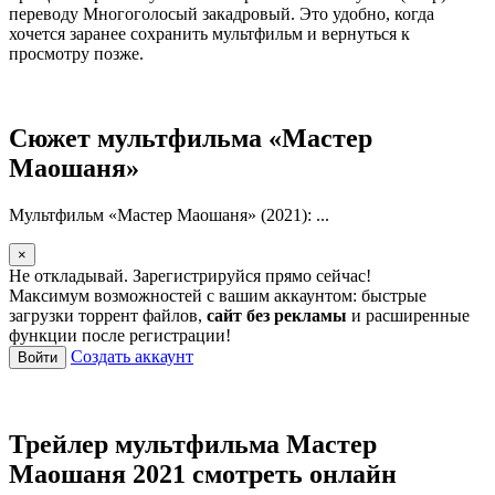
переводу Многоголосый закадровый. Это удобно, когда
хочется заранее сохранить мультфильм и вернуться к
просмотру позже.
Сюжет мультфильма «Мастер
Маошаня»
Мультфильм «Мастер Маошаня» (2021): ...
×
Не откладывай. Зарегистрируйся прямо сейчас!
Максимум возможностей с вашим аккаунтом: быстрые
загрузки торрент файлов,
сайт без рекламы
и расширенные
функции после регистрации!
Создать аккаунт
Войти
Трейлер мультфильма Мастер
Маошаня 2021 смотреть онлайн