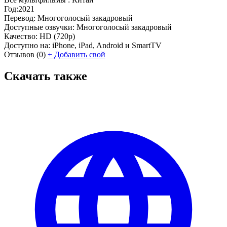
Год:
2021
Перевод:
Многоголосый закадровый
Доступные озвучки:
Многоголосый закадровый
Качество:
HD (720p)
Доступно на:
iPhone, iPad, Android и SmartTV
Отзывов
(0)
+
Добавить свой
Скачать также