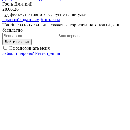
Гость Дмитрий
28.06.26
гуд фильм, не гавно как другие наши ужасы
Правообладателям
Контакты
Ugorinicha.top - фильмы скачать с торрента на каждый день
бесплатно
Войти на сайт
Не запоминать меня
Забыли пароль?
Регистрация