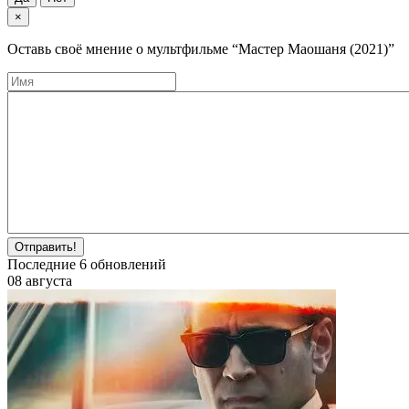
×
Оставь своё мнение о мультфильме
“Мастер Маошаня (2021)”
Отправить!
Последние
6
обновлений
08 августа