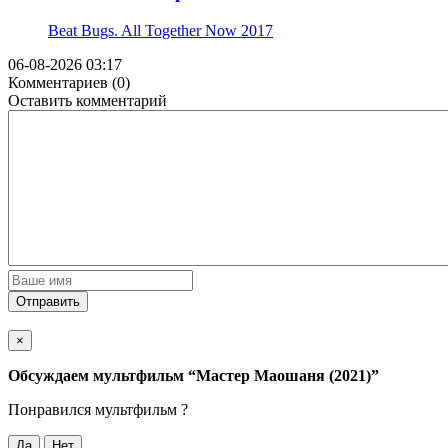
Beat Bugs. All Together Now
2017
06-08-2026 03:17
Комментариев (0)
Оставить комментарий
Отправить
×
Обсуждаем мультфильм
“Мастер Маошаня (2021)”
Понравился мультфильм ?
Да
Нет