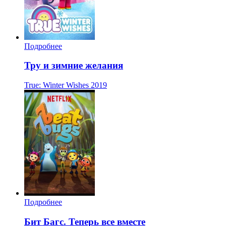
Подробнее
Тру и зимние желания
True: Winter Wishes
2019
Подробнее
Бит Багс. Теперь все вместе