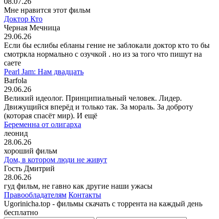
08.07.26
Мне нравится этот фильм
Доктор Кто
Черная Мечница
29.06.26
Если бы еслибы ебланы гение не заблокали доктор кто то бы
смотркла нормально с озучкой . но из за того что пишут на
саете
Pearl Jam: Нам двадцать
Barfola
29.06.26
Великий идеолог. Принципиальный человек. Лидер.
Движущийся вперёд и только так. За мораль. За доброту
(которая спасёт мир). И ещё
Беременна от олигарха
леонид
28.06.26
хороший фильм
Дом, в котором люди не живут
Гость Дмитрий
28.06.26
гуд фильм, не гавно как другие наши ужасы
Правообладателям
Контакты
Ugorinicha.top - фильмы скачать с торрента на каждый день
бесплатно