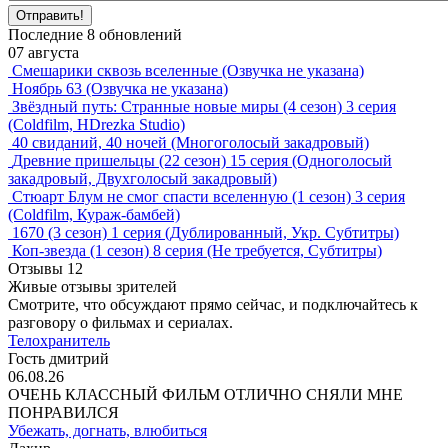
Отправить!
Последние
8
обновлений
07 августа
Смешарики сквозь вселенные
(Озвучка не указана)
Ноябрь 63
(Озвучка не указана)
Звёздный путь: Странные новые миры
(4 сезон)
3 серия
(Coldfilm, HDrezka Studio)
40 свиданий, 40 ночей
(Многоголосый закадровый)
Древние пришельцы
(22 сезон)
15 серия
(Одноголосый
закадровый, Двухголосый закадровый)
Стюарт Блум не смог спасти вселенную
(1 сезон)
3 серия
(Coldfilm, Кураж-бамбей)
1670
(3 сезон)
1 серия
(Дублированный, Укр. Субтитры)
Коп-звезда
(1 сезон)
8 серия
(Не требуется, Субтитры)
Отзывы
12
Живые отзывы зрителей
Смотрите, что обсуждают прямо сейчас, и подключайтесь к
разговору о фильмах и сериалах.
Телохранитель
Гость дмитрий
06.08.26
ОЧЕНЬ КЛАССНЫЙ ФИЛЬМ ОТЛИЧНО СНЯЛИ МНЕ
ПОНРАВИЛСЯ
Убежать, догнать, влюбиться