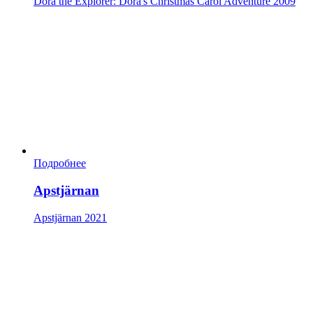
Dora the Explorer: Dora's Christmas Carol Adventure
2009
Подробнее
Apstjärnan
Apstjärnan
2021