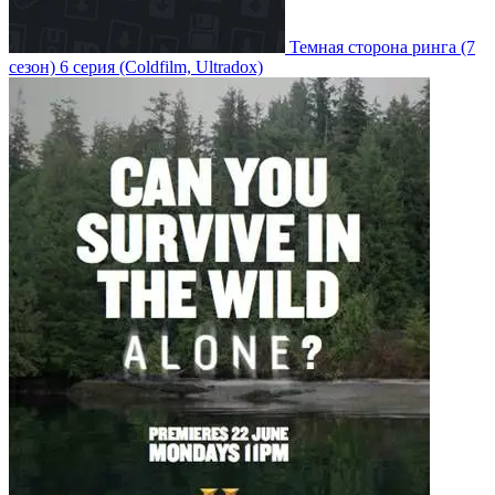
Темная сторона ринга
(7
сезон)
6 серия
(Coldfilm, Ultradox)