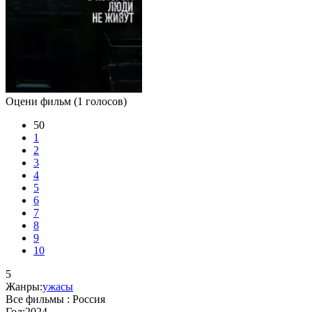
Оцени фильм
(1 голосов)
50
1
2
3
4
5
6
7
8
9
10
5
Жанры:
ужасы
Все фильмы :
Россия
Год:
2024