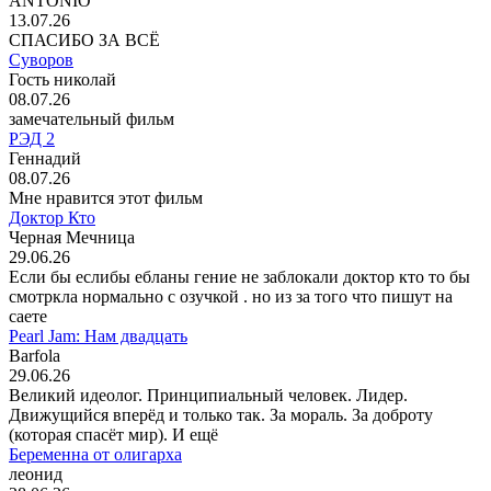
ANTONIO
13.07.26
СПАСИБО ЗА ВСЁ
Суворов
Гость николай
08.07.26
замечательный фильм
РЭД 2
Геннадий
08.07.26
Мне нравится этот фильм
Доктор Кто
Черная Мечница
29.06.26
Если бы еслибы ебланы гение не заблокали доктор кто то бы
смотркла нормально с озучкой . но из за того что пишут на
саете
Pearl Jam: Нам двадцать
Barfola
29.06.26
Великий идеолог. Принципиальный человек. Лидер.
Движущийся вперёд и только так. За мораль. За доброту
(которая спасёт мир). И ещё
Беременна от олигарха
леонид