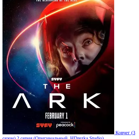
Ковчег
(3
сезон)
2 серия
(Оригинальный, HDrezka Studio)