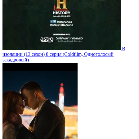
В
изоляции
(13 сезон)
8 серия
(Coldfilm, Одноголосый
закадровый)