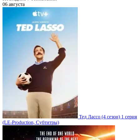
06 августа
Тед Лассо
(4 сезон)
1 серия
(LE-Production, Субтитры)