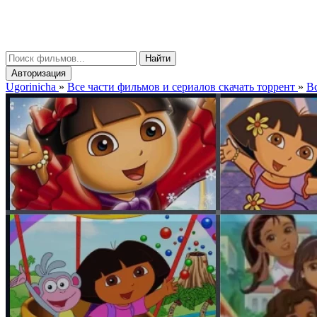
gorinicha
μ
Найти
Авторизация
Ugorinicha
»
Все части фильмов и сериалов скачать торрент
»
Вс