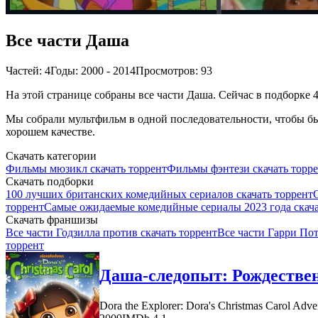
Все части Даша
Частей: 4
Годы: 2000 - 2014
Просмотров: 93
На этой странице собраны все части Даша. Сейчас в подборке 4
Мы собрали мультфильм в одной последовательности, чтобы бы
хорошем качестве.
Скачать категории
Фильмы мюзикл скачать торрент
Фильмы фэнтези скачать торр
Скачать подборки
100 лучших британских комедийных сериалов скачать торрент
торрент
Самые ожидаемые комедийные сериалы 2023 года скача
Скачать франшизы
Все части Годзилла против скачать торрент
Все части Гарри Пот
торрент
Даша-следопыт: Рождестве
Dora the Explorer: Dora's Christmas Carol Adve