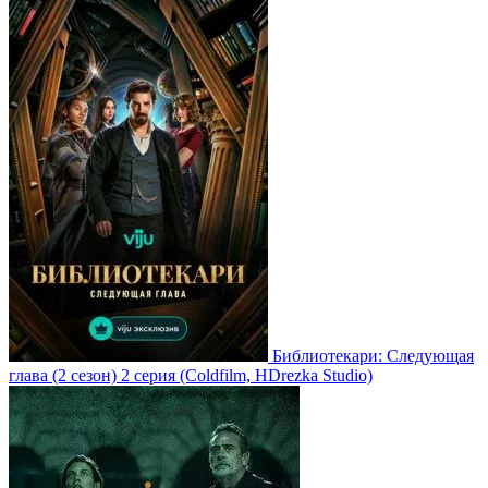
Библиотекари: Следующая
глава
(2 сезон)
2 серия
(Coldfilm, HDrezka Studio)