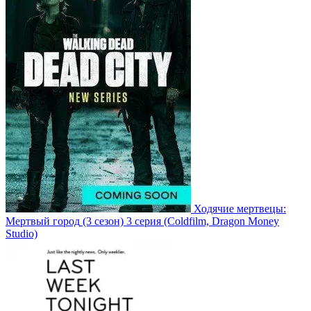
Ходячие мертвецы:
Мертвый город
(3 сезон)
3 серия
(Coldfilm, Dragon Money
Studio)