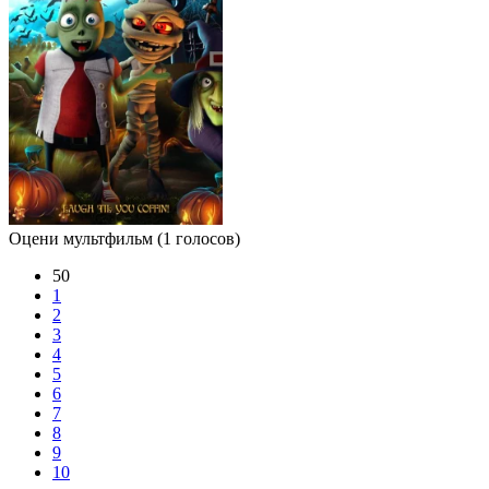
Оцени мультфильм
(1 голосов)
50
1
2
3
4
5
6
7
8
9
10