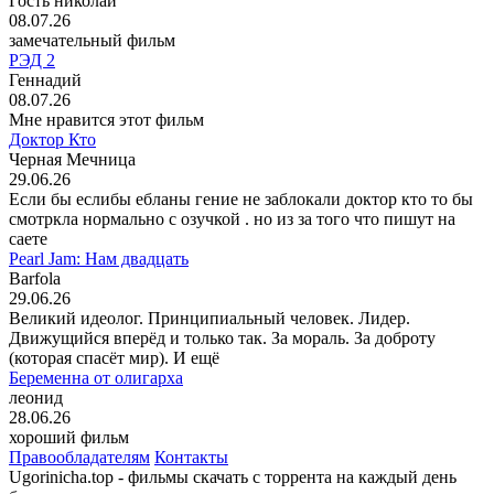
Гость николай
08.07.26
замечательный фильм
РЭД 2
Геннадий
08.07.26
Мне нравится этот фильм
Доктор Кто
Черная Мечница
29.06.26
Если бы еслибы ебланы гение не заблокали доктор кто то бы
смотркла нормально с озучкой . но из за того что пишут на
саете
Pearl Jam: Нам двадцать
Barfola
29.06.26
Великий идеолог. Принципиальный человек. Лидер.
Движущийся вперёд и только так. За мораль. За доброту
(которая спасёт мир). И ещё
Беременна от олигарха
леонид
28.06.26
хороший фильм
Правообладателям
Контакты
Ugorinicha.top - фильмы скачать с торрента на каждый день