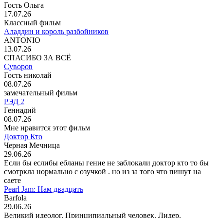
Гость Ольга
17.07.26
Классный фильм
Аладдин и король разбойников
ANTONIO
13.07.26
СПАСИБО ЗА ВСЁ
Суворов
Гость николай
08.07.26
замечательный фильм
РЭД 2
Геннадий
08.07.26
Мне нравится этот фильм
Доктор Кто
Черная Мечница
29.06.26
Если бы еслибы ебланы гение не заблокали доктор кто то бы
смотркла нормально с озучкой . но из за того что пишут на
саете
Pearl Jam: Нам двадцать
Barfola
29.06.26
Великий идеолог. Принципиальный человек. Лидер.