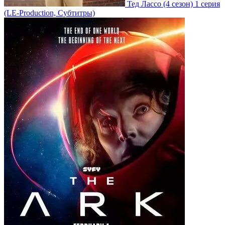
Тед Лассо
(4 сезон)
1 серия
(LE-Production, Субтитры)