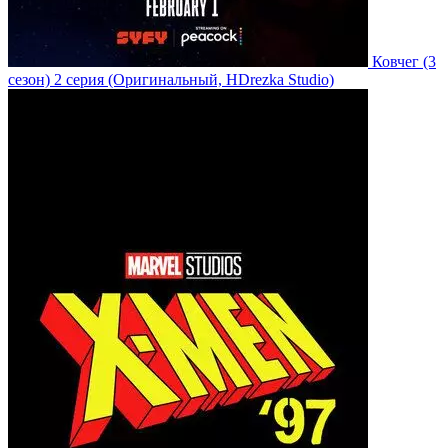
Ковчег
(3
сезон)
2 серия
(Оригинальный, HDrezka Studio)