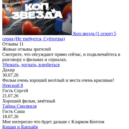
Коп-звезда
(1 сезон)
5
серия
(Не требуется, Субтитры)
Отзывы
11
Живые отзывы зрителей
Смотрите, что обсуждают прямо сейчас, и подключайтесь к
разговору о фильмах и сериалах.
Убежать, догнать, влюбиться
Дахир
30.07.26
Фильм очень хороший весёлый и места очень красивые!
Невский 8
Гость Сергей
21.07.26
Хороший фильм, зачётный
Тайны Смолвиля
Гость Саша
18.07.26
Мне интересно что будет дальше с Кларком Кентом
Кишан и Канхайя