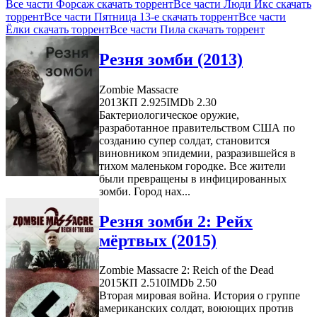
Все части Форсаж скачать торрент
Все части Люди Икс скачать
торрент
Все части Пятница 13-е скачать торрент
Все части
Ёлки скачать торрент
Все части Пила скачать торрент
Резня зомби (2013)
Zombie Massacre
2013
КП 2.925
IMDb 2.30
Бактериологическое оружие,
разработанное правительством США по
созданию супер солдат, становится
виновником эпидемии, разразившейся в
тихом маленьком городке. Все жители
были превращены в инфицированных
зомби. Город нах...
Резня зомби 2: Рейх
мёртвых (2015)
Zombie Massacre 2: Reich of the Dead
2015
КП 2.510
IMDb 2.50
Вторая мировая война. История о группе
американских солдат, воюющих против