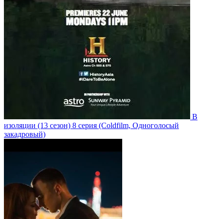
В
изоляции
(13 сезон)
8 серия
(Coldfilm, Одноголосый
закадровый)