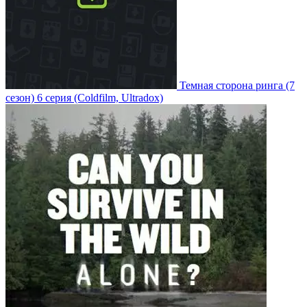
Темная сторона ринга
(7
сезон)
6 серия
(Coldfilm, Ultradox)