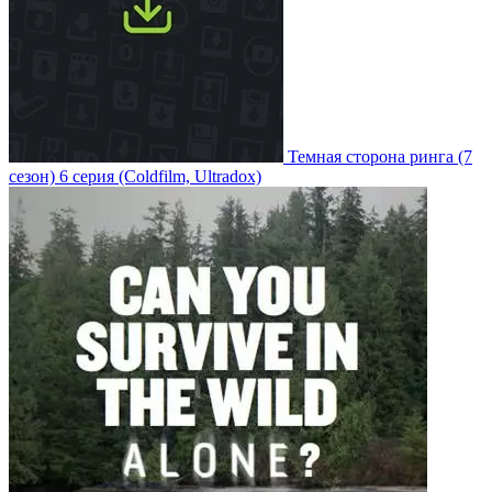
Темная сторона ринга
(7
сезон)
6 серия
(Coldfilm, Ultradox)