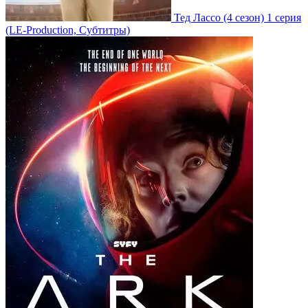
Тед Лассо
(4 сезон)
1 серия
(LE-Production, Субтитры)