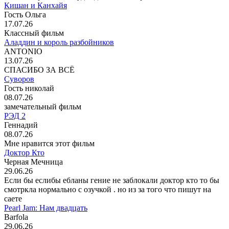
Кишан и Канхайя
Гость Ольга
17.07.26
Классный фильм
Аладдин и король разбойников
ANTONIO
13.07.26
СПАСИБО ЗА ВСЁ
Суворов
Гость николай
08.07.26
замечательный фильм
РЭД 2
Геннадий
08.07.26
Мне нравится этот фильм
Доктор Кто
Черная Мечница
29.06.26
Если бы еслибы ебланы гение не заблокали доктор кто то бы
смотркла нормально с озучкой . но из за того что пишут на
саете
Pearl Jam: Нам двадцать
Barfola
29.06.26