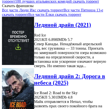
торрент
100 лучших итальянских комедий скачать торрент
Скачать франшизы
Все части Люди Икс скачать торрент
Все части Пятница 13-е
скачать торрент
Все части Ёлки скачать торрент
Ледяной драйв (2021)
Red Ice
2021
КП 6.898
IMDb 5.7
Север Канады. Ненадёжный апрельский
лёд, вес грузовика — 33 тонны. Проехать
по замерзшей поверхности озера возможно
только на определенной скорости, а
остановка или ускорение означают верную
смерть. Но именно такая зада...
Ледяной драйв 2: Дорога в
небеса (2025)
Ice Road 2: Road to the Sky
2025
КП 5.301
IMDb 4.8
Майк отправляется в Непал, чтобы
развеять прах своего покойного брата на