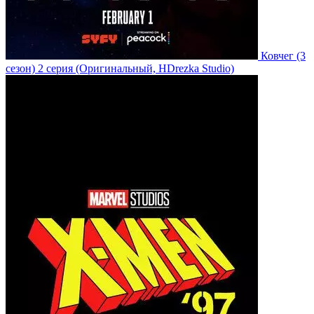
Ковчег
(3
сезон)
2 серия
(Оригинальный, HDrezka Studio)