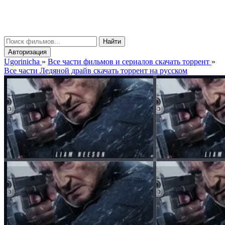
gorinicha
μ
Найти
Авторизация
Ugorinicha
»
Все части фильмов и сериалов скачать торрент
»
Все части Ледяной драйв скачать торрент на русском