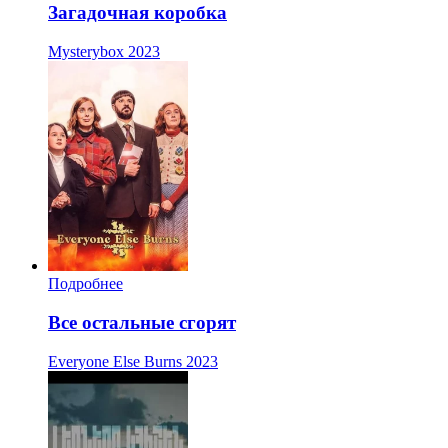
Загадочная коробка
Mysterybox
2023
Подробнее
Все остальные сгорят
Everyone Else Burns
2023