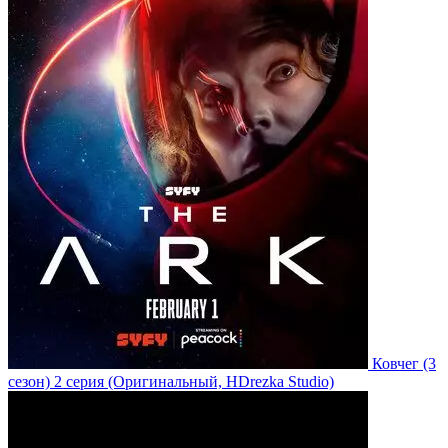
Ковчег
(3
сезон)
2 серия
(Оригинальный, HDrezka Studio)