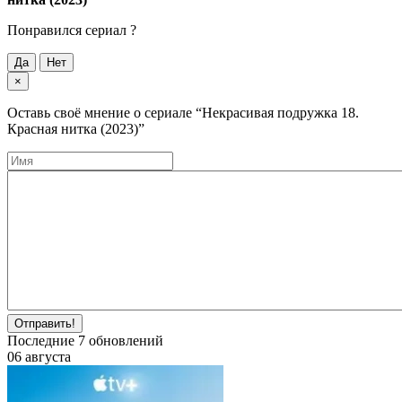
Понравился cериал ?
Да
Нет
×
Оставь своё мнение о cериале
“Некрасивая подружка 18.
Красная нитка (2023)”
Отправить!
Последние
7
обновлений
06 августа