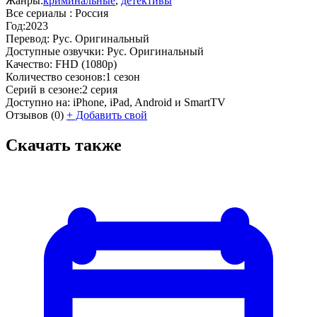
Жанры:
криминальные
,
детективы
Все сериалы :
Россия
Год:
2023
Перевод:
Рус. Оригинальный
Доступные озвучки:
Рус. Оригинальный
Качество:
FHD (1080p)
Количество сезонов:
1 сезон
Серий в сезоне:
2 серия
Доступно на:
iPhone, iPad, Android и SmartTV
Отзывов
(0)
+
Добавить свой
Скачать также