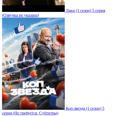
Лаки
(1 сезон)
5 серия
(Озвучка не указана)
Коп-звезда
(1 сезон)
5
серия
(Не требуется, Субтитры)