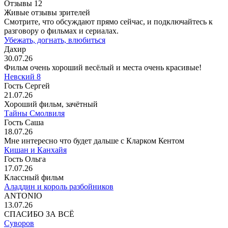
Отзывы
12
Живые отзывы зрителей
Смотрите, что обсуждают прямо сейчас, и подключайтесь к
разговору о фильмах и сериалах.
Убежать, догнать, влюбиться
Дахир
30.07.26
Фильм очень хороший весёлый и места очень красивые!
Невский 8
Гость Сергей
21.07.26
Хороший фильм, зачётный
Тайны Смолвиля
Гость Саша
18.07.26
Мне интересно что будет дальше с Кларком Кентом
Кишан и Канхайя
Гость Ольга
17.07.26
Классный фильм
Аладдин и король разбойников
ANTONIO
13.07.26
СПАСИБО ЗА ВСЁ
Суворов