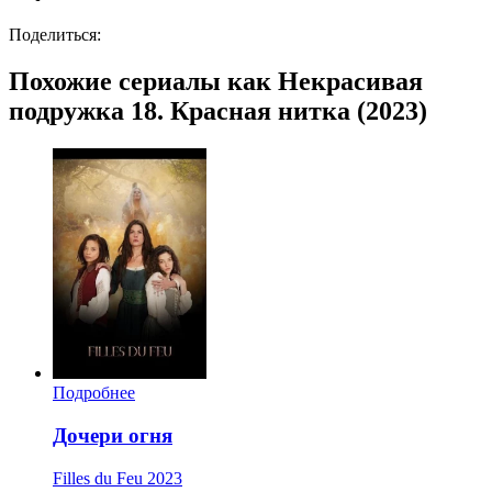
Поделиться:
Похожие сериалы как Некрасивая
подружка 18. Красная нитка (2023)
Подробнее
Дочери огня
Filles du Feu
2023