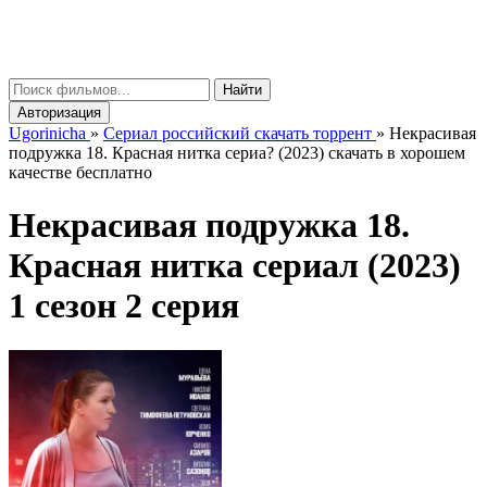
gorinicha
μ
Найти
Авторизация
Ugorinicha
»
Сериал российский скачать торрент
»
Некрасивая
подружка 18. Красная нитка сериа? (2023) скачать в хорошем
качестве бесплатно
Некрасивая подружка 18.
Красная нитка сериал (2023)
1 сезон 2 серия