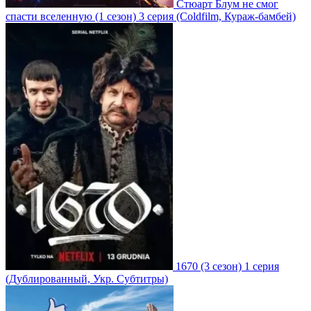
Стюарт Блум не смог
спасти вселенную
(1 сезон)
3 серия
(Coldfilm, Кураж-бамбей)
1670
(3 сезон)
1 серия
(Дублированный, Укр. Субтитры)