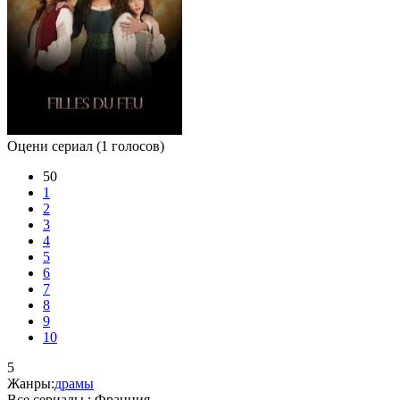
Оцени сериал
(1 голосов)
50
1
2
3
4
5
6
7
8
9
10
5
Жанры:
драмы
Все сериалы :
Франция