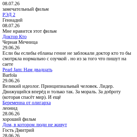
08.07.26
замечательный фильм
РЭД 2
Геннадий
08.07.26
Мне нравится этот фильм
Доктор Кто
Черная Мечница
29.06.26
Если бы еслибы ебланы гение не заблокали доктор кто то бы
смотркла нормально с озучкой . но из за того что пишут на
саете
Pearl Jam: Нам двадцать
Barfola
29.06.26
Великий идеолог. Принципиальный человек. Лидер.
Движущийся вперёд и только так. За мораль. За доброту
(которая спасёт мир). И ещё
Беременна от олигарха
леонид
28.06.26
хороший фильм
Дом, в котором люди не живут
Гость Дмитрий
28.06.26