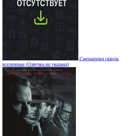
Смешарики сквозь
вселенные
(Озвучка не указана)