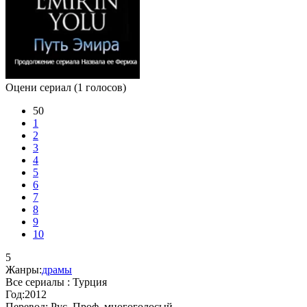
Оцени сериал
(1 голосов)
50
1
2
3
4
5
6
7
8
9
10
5
Жанры:
драмы
Все сериалы :
Турция
Год:
2012
Перевод:
Рус. Проф. многоголосый