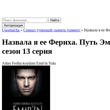
gorinicha
μ
Найти
Авторизация
Ugorinicha
»
Сериал турецкий скачать торрент
»
Назвала я ее Фе
Назвала я ее Фериха. Путь 
сезон 13 серия
Adını Feriha koydum Emir'in Yolu