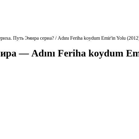
риха. Путь Эмира сериа? / Adını Feriha koydum Emir'in Yolu (201
Эмира —
Adını Feriha koydum Emi