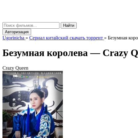
gorinicha
μ
Найти
Авторизация
Ugorinicha
»
Сериал китайский скачать торрент
»
Безумная коро
Безумная королева —
Crazy Q
Crazy Queen