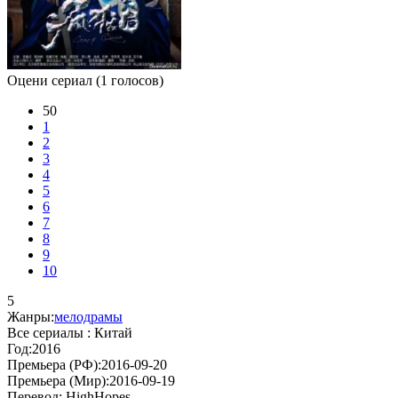
Оцени сериал
(1 голосов)
50
1
2
3
4
5
6
7
8
9
10
5
Жанры:
мелодрамы
Все сериалы :
Китай
Год:
2016
Премьера (РФ):
2016-09-20
Премьера (Мир):
2016-09-19
Перевод:
HighHopes