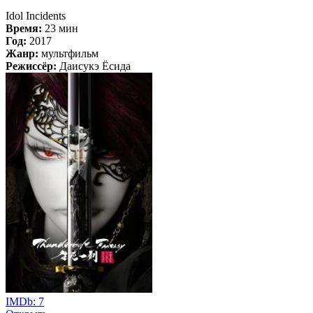
Idol Incidents
Время:
23 мин
Год:
2017
Жанр:
мультфильм
Режиссёр:
Даисукэ Ёсида
IMDb:
7