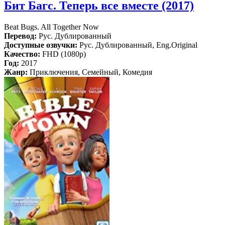
Бит Багс. Теперь все вместе (2017)
Beat Bugs. All Together Now
Перевод:
Рус. Дублированный
Доступные озвучки:
Рус. Дублированный, Eng.Original
Качество:
FHD (1080p)
Год:
2017
Жанр:
Приключения, Семейный, Комедия