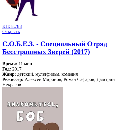
КП:
8.788
Открыть
С.О.Б.Е.З. - Специальный Отряд
Бесстрашных Зверей (2017)
Время:
11 мин
Год:
2017
Жанр:
детский, мультфильм, комедия
Режиссёр:
Алексей Миронов, Роман Сафаров, Дмитрий
Некрасов