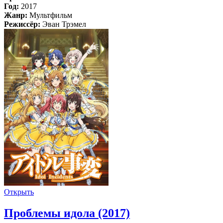
Год:
2017
Жанр:
Мультфильм
Режиссёр:
Эван Трэмел
Открыть
Проблемы идола (2017)