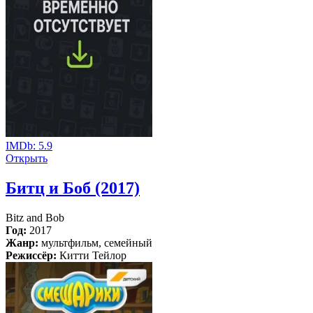
IMDb:
5.9
Открыть
Битц и Боб (2017)
Bitz and Bob
Год:
2017
Жанр:
мультфильм, семейный
Режиссёр:
Китти Тейлор