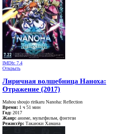
IMDb:
7.4
Открыть
Лиричная волшебница Наноха:
Отражение (2017)
Mahou shoujo ririkaru Nanoha: Reflection
Время:
1 ч 51 мин
Год:
2017
Жанр:
аниме, мультфильм, фэнтези
Режиссёр:
Такаюки Хамана