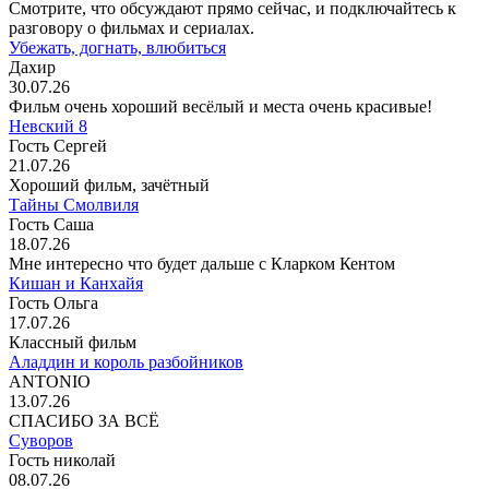
Смотрите, что обсуждают прямо сейчас, и подключайтесь к
разговору о фильмах и сериалах.
Убежать, догнать, влюбиться
Дахир
30.07.26
Фильм очень хороший весёлый и места очень красивые!
Невский 8
Гость Сергей
21.07.26
Хороший фильм, зачётный
Тайны Смолвиля
Гость Саша
18.07.26
Мне интересно что будет дальше с Кларком Кентом
Кишан и Канхайя
Гость Ольга
17.07.26
Классный фильм
Аладдин и король разбойников
ANTONIO
13.07.26
СПАСИБО ЗА ВСЁ
Суворов
Гость николай
08.07.26