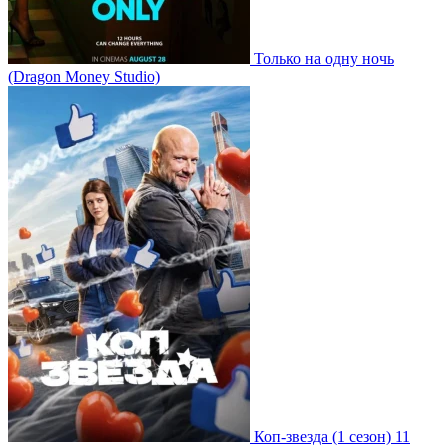
Только на одну ночь
(Dragon Money Studio)
Коп-звезда
(1 сезон)
11