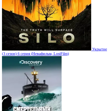
Укрытие
(3 сезон)
6 серия
(Невафильм, LostFilm)