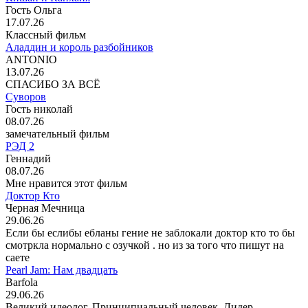
Гость Ольга
17.07.26
Классный фильм
Аладдин и король разбойников
ANTONIO
13.07.26
СПАСИБО ЗА ВСЁ
Суворов
Гость николай
08.07.26
замечательный фильм
РЭД 2
Геннадий
08.07.26
Мне нравится этот фильм
Доктор Кто
Черная Мечница
29.06.26
Если бы еслибы ебланы гение не заблокали доктор кто то бы
смотркла нормально с озучкой . но из за того что пишут на
саете
Pearl Jam: Нам двадцать
Barfola
29.06.26
Великий идеолог. Принципиальный человек. Лидер.