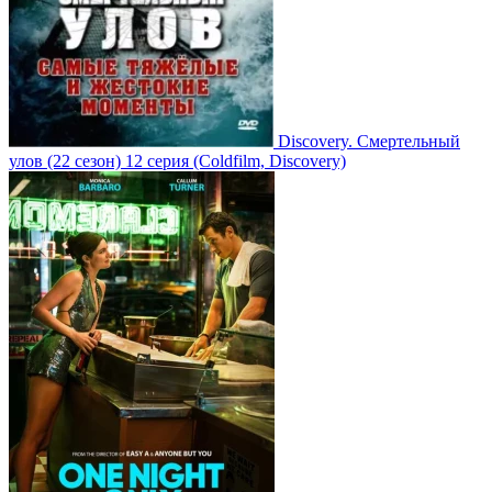
Discovery. Смертельный
улов
(22 сезон)
12 серия
(Coldfilm, Discovery)