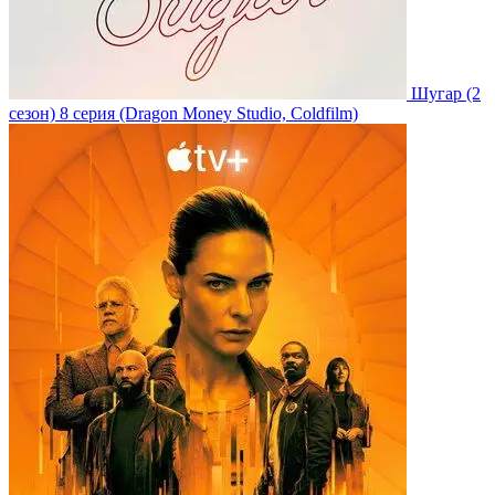
Шугар
(2
сезон)
8 серия
(Dragon Money Studio, Coldfilm)