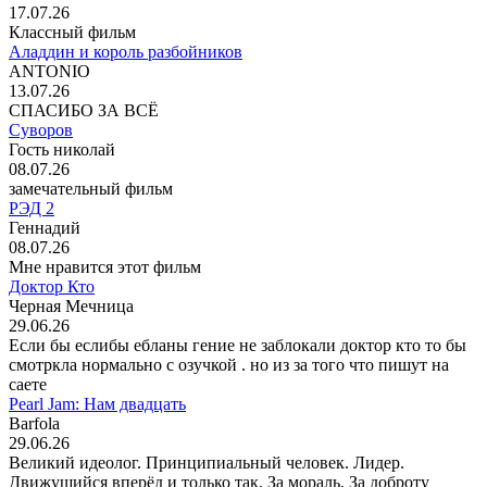
17.07.26
Классный фильм
Аладдин и король разбойников
ANTONIO
13.07.26
СПАСИБО ЗА ВСЁ
Суворов
Гость николай
08.07.26
замечательный фильм
РЭД 2
Геннадий
08.07.26
Мне нравится этот фильм
Доктор Кто
Черная Мечница
29.06.26
Если бы еслибы ебланы гение не заблокали доктор кто то бы
смотркла нормально с озучкой . но из за того что пишут на
саете
Pearl Jam: Нам двадцать
Barfola
29.06.26
Великий идеолог. Принципиальный человек. Лидер.
Движущийся вперёд и только так. За мораль. За доброту