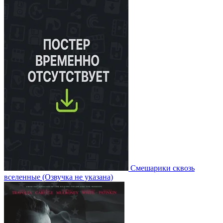
Смешарики сквозь
вселенные
(Озвучка не указана)