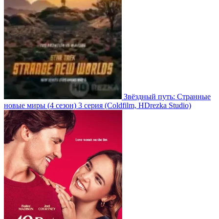
Звёздный путь: Странные
новые миры
(4 сезон)
3 серия
(Coldfilm, HDrezka Studio)