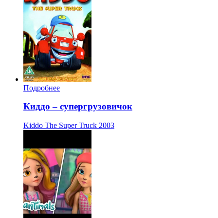
Подробнее
Киддо – супергрузовичок
Kiddo The Super Truck
2003