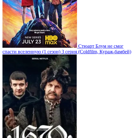
Стюарт Блум не смог
спасти вселенную
(1 сезон)
3 серия
(Coldfilm, Кураж-бамбей)