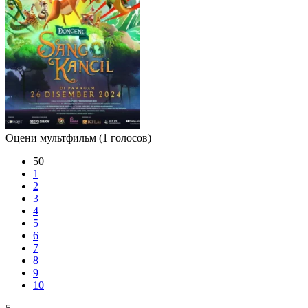
Оцени мультфильм
(1 голосов)
50
1
2
3
4
5
6
7
8
9
10