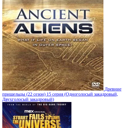
Древние
пришельцы
(22 сезон)
15 серия
(Одноголосый закадровый,
Двухголосый закадровый)