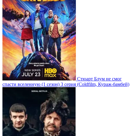
Стюарт Блум не смог
спасти вселенную
(1 сезон)
3 серия
(Coldfilm, Кураж-бамбей)