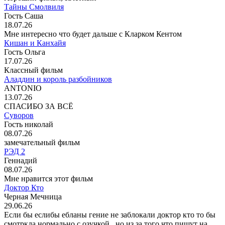
Тайны Смолвиля
Гость Саша
18.07.26
Мне интересно что будет дальше с Кларком Кентом
Кишан и Канхайя
Гость Ольга
17.07.26
Классный фильм
Аладдин и король разбойников
ANTONIO
13.07.26
СПАСИБО ЗА ВСЁ
Суворов
Гость николай
08.07.26
замечательный фильм
РЭД 2
Геннадий
08.07.26
Мне нравится этот фильм
Доктор Кто
Черная Мечница
29.06.26
Если бы еслибы ебланы гение не заблокали доктор кто то бы
смотркла нормально с озучкой . но из за того что пишут на