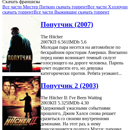
Скачать франшизы
Все части Мистер Питкин скачать торрент
Все части Хэллоуин
скачать торрент
Все части Выжившие скачать торрент
Попутчик (2007)
The Hitcher
2007
КП 6.561
IMDb 5.6
Молодая пара несется на автомобиле по
бескрайним просторам Америки. Внезапно
перед ними возникает темный силуэт
голосующего на дороге человека. Парень
хочет подвезти его, но девушка
категорически против. Ребята уезжают...
Попутчик 2 (2003)
The Hitcher II: I've Been Waiting
2003
КП 5.325
IMDb 4.30
Одержимый ужасными событиями
прошлого, Джим Халси снова решает
сразиться со своими внутренними
демонами. На этот раз, к нему
присоединяется подруга Мэгги: парочке