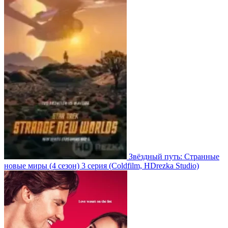
Звёздный путь: Странные
новые миры
(4 сезон)
3 серия
(Coldfilm, HDrezka Studio)