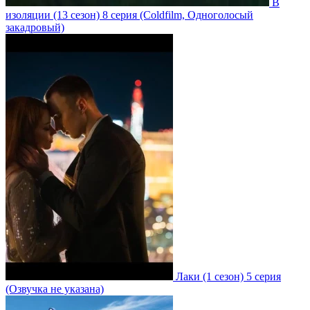
В
изоляции
(13 сезон)
8 серия
(Coldfilm, Одноголосый
закадровый)
Лаки
(1 сезон)
5 серия
(Озвучка не указана)