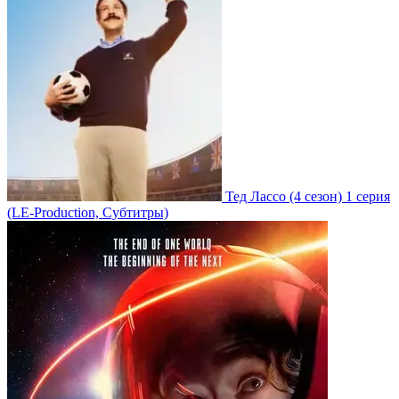
Тед Лассо
(4 сезон)
1 серия
(LE-Production, Субтитры)