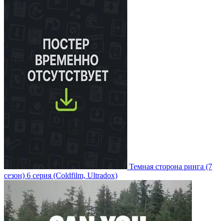
Темная сторона ринга
(7
сезон)
6 серия
(Coldfilm, Ultradox)