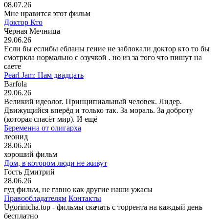
08.07.26
Мне нравится этот фильм
Доктор Кто
Черная Мечница
29.06.26
Если бы еслибы ебланы гение не заблокали доктор кто то бы
смотркла нормально с озучкой . но из за того что пишут на
саете
Pearl Jam: Нам двадцать
Barfola
29.06.26
Великий идеолог. Принципиальный человек. Лидер.
Движущийся вперёд и только так. За мораль. За доброту
(которая спасёт мир). И ещё
Беременна от олигарха
леонид
28.06.26
хороший фильм
Дом, в котором люди не живут
Гость Дмитрий
28.06.26
гуд фильм, не гавно как другие наши ужасы
Правообладателям
Контакты
Ugorinicha.top - фильмы скачать с торрента на каждый день
бесплатно