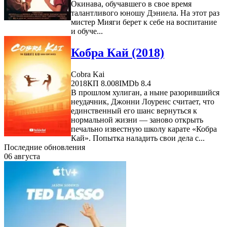
Окинава, обучавшего в свое время
талантливого юношу Дэниела. На этот раз
мистер Мияги берет к себе на воспитание
и обуче...
Кобра Кай (2018)
Cobra Kai
2018
КП 8.008
IMDb 8.4
В прошлом хулиган, а ныне разорившийся
неудачник, Джонни Лоуренс считает, что
единственный его шанс вернуться к
нормальной жизни — заново открыть
печально известную школу карате «Кобра
Кай». Попытка наладить свои дела с...
Последние обновления
06 августа