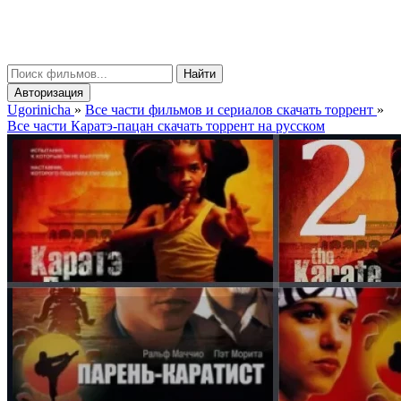
gorinicha
μ
Найти
Авторизация
Ugorinicha
»
Все части фильмов и сериалов скачать торрент
»
Все части Каратэ-пацан скачать торрент на русском