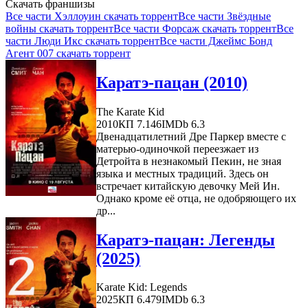
Скачать франшизы
Все части Хэллоуин скачать торрент
Все части Звёздные
войны скачать торрент
Все части Форсаж скачать торрент
Все
части Люди Икс скачать торрент
Все части Джеймс Бонд
Агент 007 скачать торрент
Каратэ-пацан (2010)
The Karate Kid
2010
КП 7.146
IMDb 6.3
Двенадцатилетний Дре Паркер вместе с
матерью-одиночкой переезжает из
Детройта в незнакомый Пекин, не зная
языка и местных традиций. Здесь он
встречает китайскую девочку Мей Ин.
Однако кроме её отца, не одобряющего их
др...
Каратэ-пацан: Легенды
(2025)
Karate Kid: Legends
2025
КП 6.479
IMDb 6.3