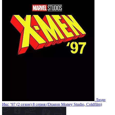
Люди
Икс ’97
(2 сезон)
8 серия
(Dragon Money Studio, Coldfilm)