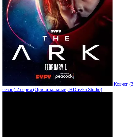
Ковчег
(3
сезон)
2 серия
(Оригинальный, HDrezka Studio)