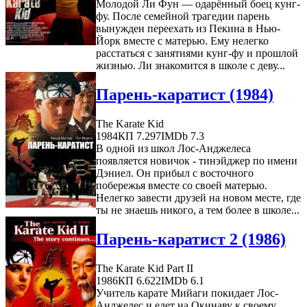
Молодой Ли Фун — одарённый боец кунг-
фу. После семейной трагедии парень
вынужден переехать из Пекина в Нью-
Йорк вместе с матерью. Ему нелегко
расстаться с занятиями кунг-фу и прошлой
жизнью. Ли знакомится в школе с деву...
Парень-каратист (1984)
The Karate Kid
1984
КП 7.297
IMDb 7.3
В одной из школ Лос-Анджелеса
появляется новичок - тинэйджер по имени
Дэниел. Он прибыл с восточного
побережья вместе со своей матерью.
Нелегко завести друзей на новом месте, где
ты не знаешь никого, а тем более в школе...
Парень-каратист 2 (1986)
The Karate Kid Part II
1986
КП 6.622
IMDb 6.1
Учитель карате Мийаги покидает Лос-
Анджелес и едет на Окинаву к своему