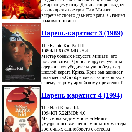
умирающему отцу. Дэниел сопровождает
его во время поездки. Там Мийаги
встречает своего давнего врага, а Дэниел -
наживает нового...
Парень-каратист 3 (1989)
The Karate Kid Part III
1989
КП 6.078
IMDb 5.4
Мастер боевых искусств Мийаги, его
последователь Дэниел и другие ученики
одерживают убедительную победу над
школой карате Криза. Криз вынашивает
план мести.Он обращается за помощью к
своему старому армейскому приятелю Т...
Парень каратист 4 (1994)
The Next Karate Kid
1994
КП 5.22
IMDb 4.6
Мы снова видим мистера Мияги,
умудренного жизненным опытом мастера
восточных единоборств с острова