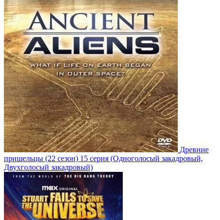
Древние
пришельцы
(22 сезон)
15 серия
(Одноголосый закадровый,
Двухголосый закадровый)