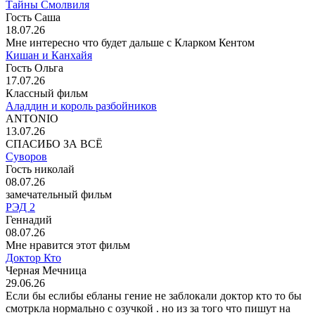
Тайны Смолвиля
Гость Саша
18.07.26
Мне интересно что будет дальше с Кларком Кентом
Кишан и Канхайя
Гость Ольга
17.07.26
Классный фильм
Аладдин и король разбойников
ANTONIO
13.07.26
СПАСИБО ЗА ВСЁ
Суворов
Гость николай
08.07.26
замечательный фильм
РЭД 2
Геннадий
08.07.26
Мне нравится этот фильм
Доктор Кто
Черная Мечница
29.06.26
Если бы еслибы ебланы гение не заблокали доктор кто то бы
смотркла нормально с озучкой . но из за того что пишут на