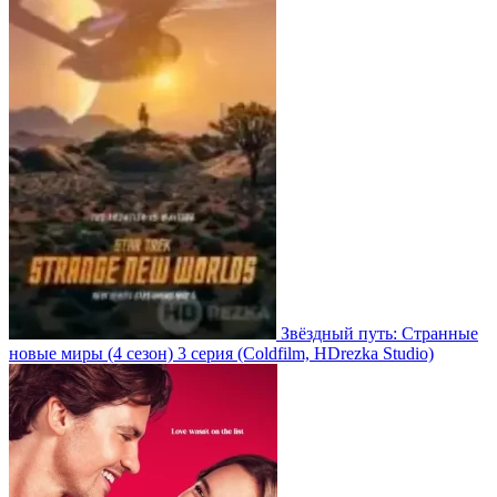
Звёздный путь: Странные
новые миры
(4 сезон)
3 серия
(Coldfilm, HDrezka Studio)