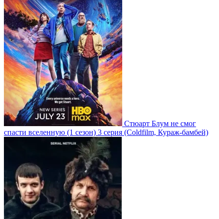
Стюарт Блум не смог
спасти вселенную
(1 сезон)
3 серия
(Coldfilm, Кураж-бамбей)