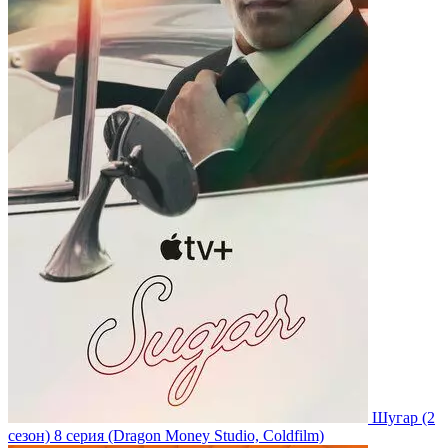
Шугар
(2
сезон)
8 серия
(Dragon Money Studio, Coldfilm)