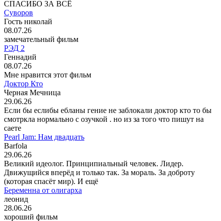
СПАСИБО ЗА ВСЁ
Суворов
Гость николай
08.07.26
замечательный фильм
РЭД 2
Геннадий
08.07.26
Мне нравится этот фильм
Доктор Кто
Черная Мечница
29.06.26
Если бы еслибы ебланы гение не заблокали доктор кто то бы
смотркла нормально с озучкой . но из за того что пишут на
саете
Pearl Jam: Нам двадцать
Barfola
29.06.26
Великий идеолог. Принципиальный человек. Лидер.
Движущийся вперёд и только так. За мораль. За доброту
(которая спасёт мир). И ещё
Беременна от олигарха
леонид
28.06.26
хороший фильм