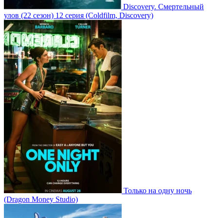
Discovery. Смертельный
улов
(22 сезон)
12 серия
(Coldfilm, Discovery)
Только на одну ночь
(Dragon Money Studio)