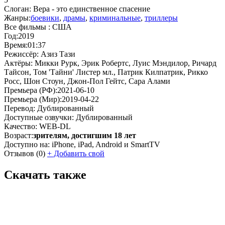
Слоган:
Вера - это единственное спасение
Жанры:
боевики
,
драмы
,
криминальные
,
триллеры
Все фильмы :
США
Год:
2019
Время:
01:37
Режиссёр:
Азиз Тази
Актёры:
Микки Рурк, Эрик Робертс, Луис Мэндилор, Ричард
Тайсон, Том 'Тайни' Листер мл., Патрик Килпатрик, Рикко
Росс, Шон Стоун, Джон-Пол Гейтс, Сара Алами
Премьера (РФ):
2021-06-10
Премьера (Мир):
2019-04-22
Перевод:
Дублированный
Доступные озвучки:
Дублированный
Качество:
WEB-DL
Возраст:
зрителям, достигшим 18 лет
Доступно на:
iPhone, iPad, Android и SmartTV
Отзывов
(0)
+
Добавить свой
Скачать также