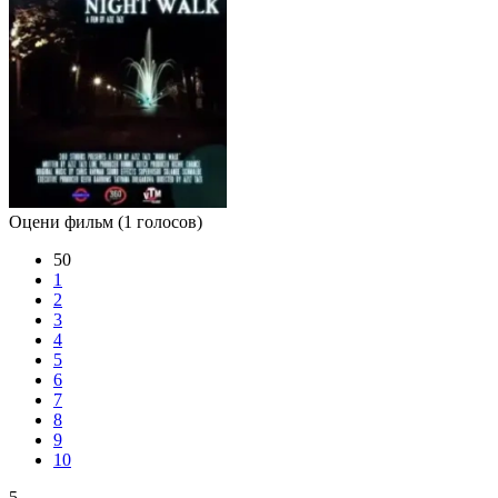
Оцени фильм
(1 голосов)
50
1
2
3
4
5
6
7
8
9
10
5