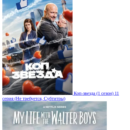
Коп-звезда
(1 сезон)
11
серия
(Не требуется, Субтитры)