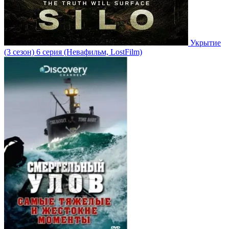
Укрытие
(3 сезон)
6 серия
(Невафильм, LostFilm)