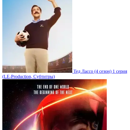
Тед Лассо
(4 сезон)
1 серия
(LE-Production, Субтитры)