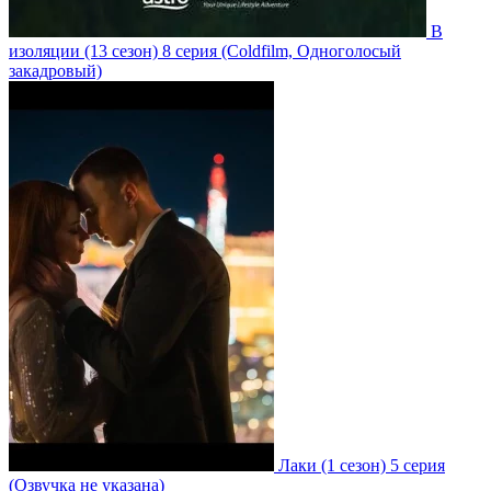
В
изоляции
(13 сезон)
8 серия
(Coldfilm, Одноголосый
закадровый)
Лаки
(1 сезон)
5 серия
(Озвучка не указана)