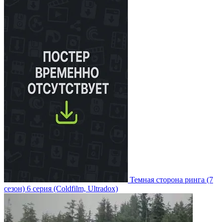
Темная сторона ринга
(7
сезон)
6 серия
(Coldfilm, Ultradox)