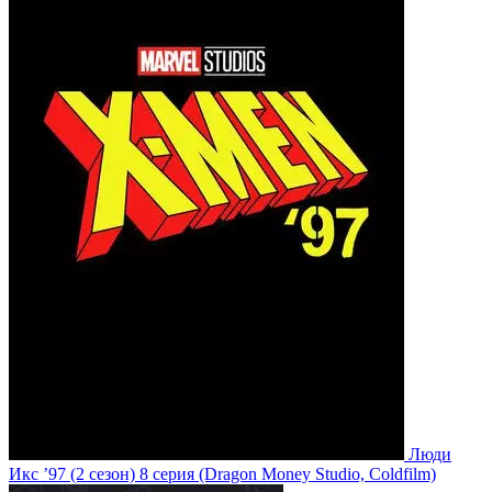
Люди
Икс ’97
(2 сезон)
8 серия
(Dragon Money Studio, Coldfilm)