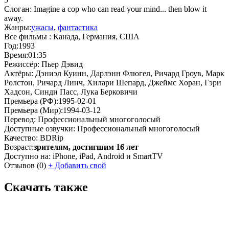
Слоган:
Imagine a cop who can read your mind... then blow it
away.
Жанры:
ужасы
,
фантастика
Все фильмы :
Канада, Германия, США
Год:
1993
Время:
01:35
Режиссёр:
Пьер Дэвид
Актёры:
Дэниэл Куинн, Дарлэнн Флюгел, Ричард Гроув, Марк
Ролстон, Ричард Линч, Хилари Шепард, Джеймс Хоран, Гэри
Хадсон, Синди Пасс, Лука Берковичи
Премьера (РФ):
1995-02-01
Премьера (Мир):
1994-03-12
Перевод:
Профессиональный многоголосый
Доступные озвучки:
Профессиональный многоголосый
Качество:
BDRip
Возраст:
зрителям, достигшим 16 лет
Доступно на:
iPhone, iPad, Android и SmartTV
Отзывов
(0)
+
Добавить свой
Скачать также