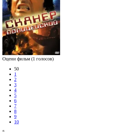
Оцени фильм
(1 голосов)
50
1
2
3
4
5
6
7
8
9
10
5