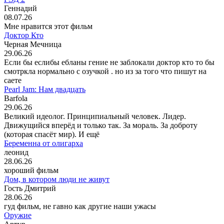
Геннадий
08.07.26
Мне нравится этот фильм
Доктор Кто
Черная Мечница
29.06.26
Если бы еслибы ебланы гение не заблокали доктор кто то бы
смотркла нормально с озучкой . но из за того что пишут на
саете
Pearl Jam: Нам двадцать
Barfola
29.06.26
Великий идеолог. Принципиальный человек. Лидер.
Движущийся вперёд и только так. За мораль. За доброту
(которая спасёт мир). И ещё
Беременна от олигарха
леонид
28.06.26
хороший фильм
Дом, в котором люди не живут
Гость Дмитрий
28.06.26
гуд фильм, не гавно как другие наши ужасы
Оружие