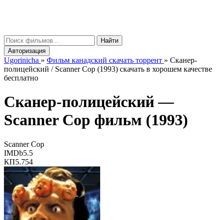
gorinicha
μ
Найти
Авторизация
Ugorinicha
»
Фильм канадский скачать торрент
»
Сканер-
полицейский / Scanner Cop (1993) скачать в хорошем качестве
бесплатно
Сканер-полицейский —
Scanner Cop
фильм (1993)
Scanner Cop
IMDb
5.5
КП
5.754