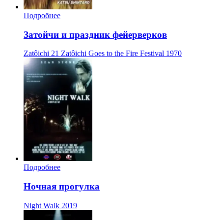
Подробнее
Затойчи и праздник фейерверков
Zatôichi 21 Zatôichi Goes to the Fire Festival
1970
Подробнее
Ночная прогулка
Night Walk
2019