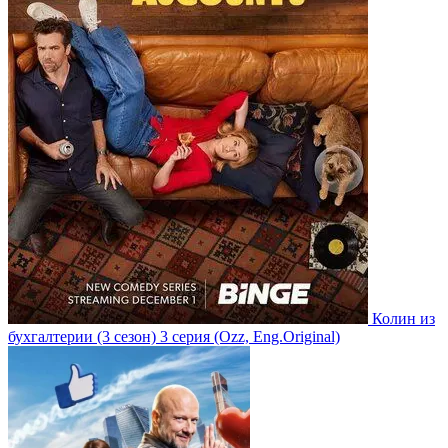
Колин из
бухгалтерии
(3 сезон)
3 серия
(Ozz, Eng.Original)