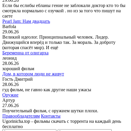
29.06.26
Если бы еслибы ебланы гение не заблокали доктор кто то бы
смотркла нормально с озучкой . но из за того что пишут на
саете
Pearl Jam: Нам двадцать
Barfola
29.06.26
Великий идеолог. Принципиальный человек. Лидер.
Движущийся вперёд и только так. За мораль. За доброту
(которая спасёт мир). И ещё
Беременна от олигарха
леонид
28.06.26
хороший фильм
Дом, в котором люди не живут
Гость Дмитрий
28.06.26
гуд фильм, не гавно как другие наши ужасы
Оружие
Артур
27.06.26
Поучительный фильм, с оружием шутки плохи.
Правообладателям
Контакты
Ugorinicha.top - фильмы скачать с торрента на каждый день
бесплатно