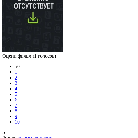
Оцени фильм
(1 голосов)
50
1
2
3
4
5
6
7
8
9
10
5
Жанры:
драмы
,
комедии