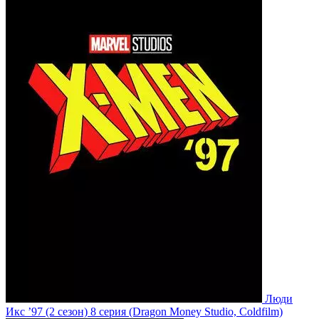
Люди
Икс ’97
(2 сезон)
8 серия
(Dragon Money Studio, Coldfilm)