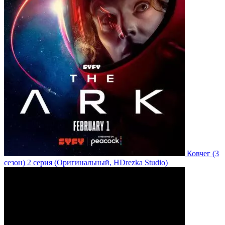
Ковчег
(3
сезон)
2 серия
(Оригинальный, HDrezka Studio)