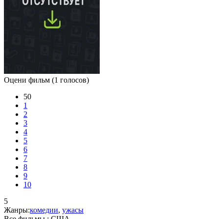
Оцени фильм
(1 голосов)
50
1
2
3
4
5
6
7
8
9
10
5
Жанры:
комедии
,
ужасы
Все фильмы :
США