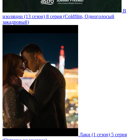
В
изоляции
(13 сезон)
8 серия
(Coldfilm, Одноголосый
закадровый)
Лаки
(1 сезон)
5 серия