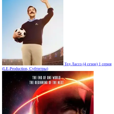
Тед Лассо
(4 сезон)
1 серия
(LE-Production, Субтитры)