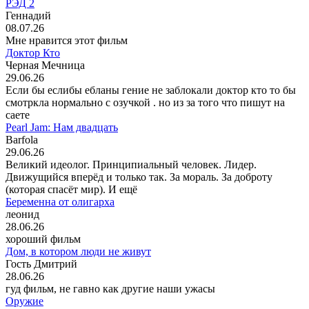
РЭД 2
Геннадий
08.07.26
Мне нравится этот фильм
Доктор Кто
Черная Мечница
29.06.26
Если бы еслибы ебланы гение не заблокали доктор кто то бы
смотркла нормально с озучкой . но из за того что пишут на
саете
Pearl Jam: Нам двадцать
Barfola
29.06.26
Великий идеолог. Принципиальный человек. Лидер.
Движущийся вперёд и только так. За мораль. За доброту
(которая спасёт мир). И ещё
Беременна от олигарха
леонид
28.06.26
хороший фильм
Дом, в котором люди не живут
Гость Дмитрий
28.06.26
гуд фильм, не гавно как другие наши ужасы
Оружие