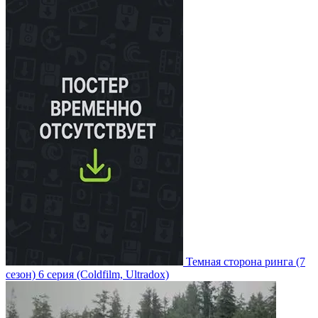
Темная сторона ринга
(7
сезон)
6 серия
(Coldfilm, Ultradox)