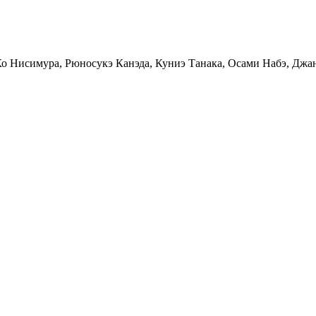
Ко Нисимура, Рюносукэ Канэда, Куниэ Танака, Осами Набэ, Джа