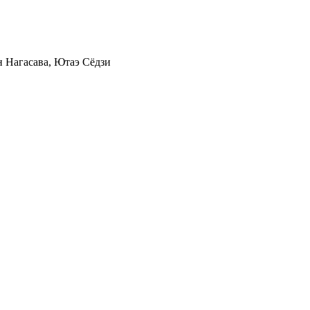
н Нагасава, Ютаэ Сёдзи