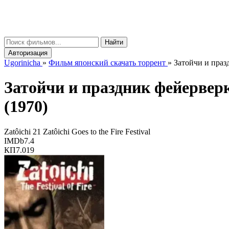
gorinicha
μ
Найти
Авторизация
Ugorinicha
»
Фильм японский скачать торрент
»
Затойчи и празд
Затойчи и праздник фейерве
(1970)
Zatôichi 21 Zatôichi Goes to the Fire Festival
IMDb
7.4
КП
7.019