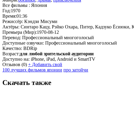
Все фильмы :
Япония
Год:
1970
Время:
01:36
Режиссёр:
Кэндзи Мисуми
Актёры:
Синтаро Кацу, Рэйко Охара, Питер, Кадзуко Ёсиюки, 
Премьера (Мир):
1970-08-12
Перевод:
Профессиональный многоголосый
Доступные озвучки:
Профессиональный многоголосый
Качество:
BDRip
Возраст:
для любой зрительской аудитории
Доступно на:
iPhone, iPad, Android и SmartTV
Отзывов
(0)
+
Добавить свой
100 лучших фильмов японии
про затойчи
Скачать также