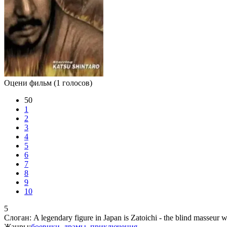
Оцени фильм
(1 голосов)
50
1
2
3
4
5
6
7
8
9
10
5
Слоган:
A legendary figure in Japan is Zatoichi - the blind masseur 
Жанры:
боевики
,
драмы
,
приключения