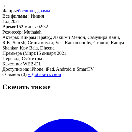
5
Жанры:
боевики
,
драмы
Все фильмы :
Индия
Год:
2021
Время:
152 мин. / 02:32
Режиссёр:
Muthaiah
Актёры:
Викрам Прабху, Лакшми Менон, Самудира Кани,
R.K. Suresh, Сингампули, Vela Ramamoorthy, Сталин, Ramya
Shankar, Kpy Bala, Dheena
Премьера (Мир):
15 января 2021
Перевод:
Субтитры
Качество:
WEB-DL
Доступно на:
iPhone, iPad, Android и SmartTV
Отзывов
(0)
+
Добавить свой
Скачать также