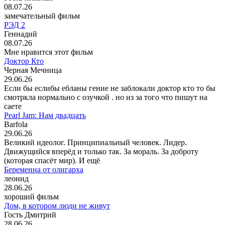
08.07.26
замечательный фильм
РЭД 2
Геннадий
08.07.26
Мне нравится этот фильм
Доктор Кто
Черная Мечница
29.06.26
Если бы еслибы ебланы гение не заблокали доктор кто то бы
смотркла нормально с озучкой . но из за того что пишут на
саете
Pearl Jam: Нам двадцать
Barfola
29.06.26
Великий идеолог. Принципиальный человек. Лидер.
Движущийся вперёд и только так. За мораль. За доброту
(которая спасёт мир). И ещё
Беременна от олигарха
леонид
28.06.26
хороший фильм
Дом, в котором люди не живут
Гость Дмитрий
28.06.26