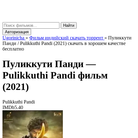
gorinicha
μ
Найти
Авторизация
Ugorinicha
»
Фильм индийский скачать торрент
»
Пуликкути
Панди / Pulikkuthi Pandi (2021) скачать в хорошем качестве
бесплатно
Пуликкути Панди —
Pulikkuthi Pandi
фильм
(2021)
Pulikkuthi Pandi
IMDb
5.40