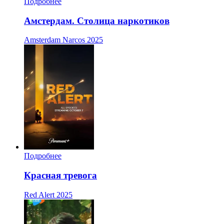
Подробнее
Амстердам. Столица наркотиков
Amsterdam Narcos
2025
Подробнее
Красная тревога
Red Alert
2025