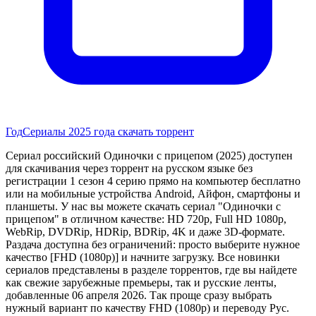
Год
Сериалы 2025 года скачать торрент
Сериал российский Одиночки с прицепом (2025) доступен
для скачивания через торрент на русском языке без
регистрации 1 сезон 4 серию прямо на компьютер бесплатно
или на мобильные устройства Android, Айфон, смартфоны и
планшеты. У нас вы можете скачать сериал "Одиночки с
прицепом" в отличном качестве: HD 720p, Full HD 1080p,
WebRip, DVDRip, HDRip, BDRip, 4K и даже 3D-формате.
Раздача доступна без ограничений: просто выберите нужное
качество [FHD (1080p)] и начните загрузку. Все новинки
сериалов представлены в разделе торрентов, где вы найдете
как свежие зарубежные премьеры, так и русские ленты,
добавленные 06 апреля 2026. Так проще сразу выбрать
нужный вариант по качеству FHD (1080p) и переводу Рус.