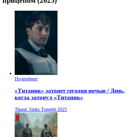
прицепом (2025)
Подробнее
«Титаник» затонет сегодня ночью / День,
когда затонул «Титаник»
Titanic Sinks Tonight
2025