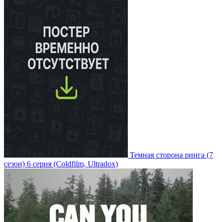
Темная сторона ринга
(7
сезон)
6 серия
(Coldfilm, Ultradox)