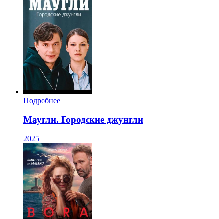
Подробнее
Маугли. Городские джунгли
2025