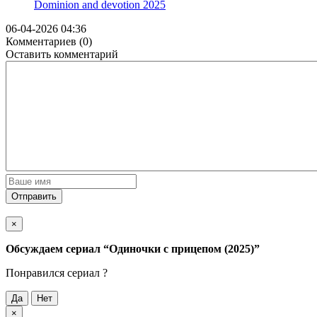
Dominion and devotion
2025
06-04-2026 04:36
Комментариев (0)
Оставить комментарий
Отправить
×
Обсуждаем cериал
“Одиночки с прицепом (2025)”
Понравился cериал ?
Да
Нет
×