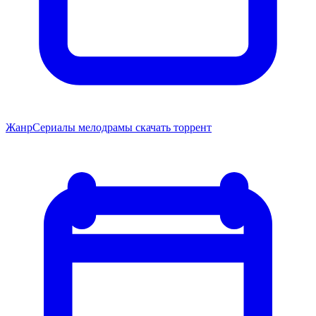
Жанр
Сериалы мелодрамы скачать торрент