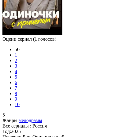
Оцени сериал
(1 голосов)
50
1
2
3
4
5
6
7
8
9
10
5
Жанры:
мелодрамы
Все сериалы :
Россия
Год:
2025
Перевод:
Рус. Оригинальный