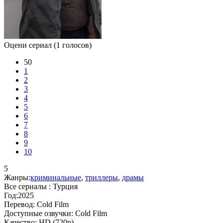
Оцени сериал
(1 голосов)
50
1
2
3
4
5
6
7
8
9
10
5
Жанры:
криминальные
,
триллеры
,
драмы
Все сериалы :
Турция
Год:
2025
Перевод:
Cold Film
Доступные озвучки:
Cold Film
Качество:
HD (720p)