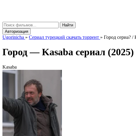
gorinicha
μ
Найти
Авторизация
Ugorinicha
»
Сериал турецкий скачать торрент
»
Город сериа? /
Город —
Kasaba
сериал (2025) 
Kasaba