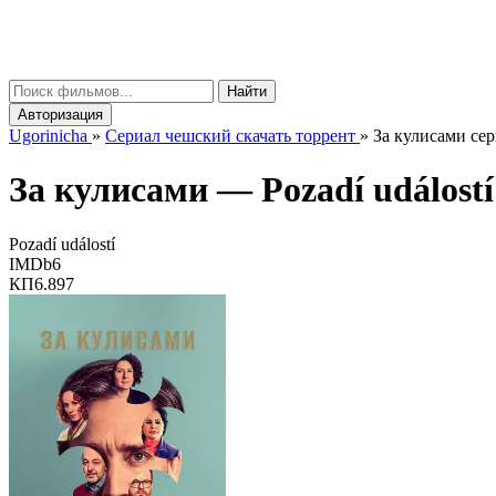
gorinicha
μ
Найти
Авторизация
Ugorinicha
»
Сериал чешский скачать торрент
»
За кулисами сери
За кулисами —
Pozadí událostí
Pozadí událostí
IMDb
6
КП
6.897