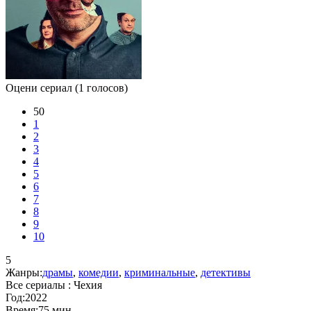
Оцени сериал
(1 голосов)
50
1
2
3
4
5
6
7
8
9
10
5
Жанры:
драмы
,
комедии
,
криминальные
,
детективы
Все сериалы :
Чехия
Год:
2022
Время:
75 мин