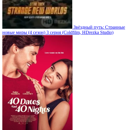
Звёздный путь: Странные
новые миры
(4 сезон)
3 серия
(Coldfilm, HDrezka Studio)