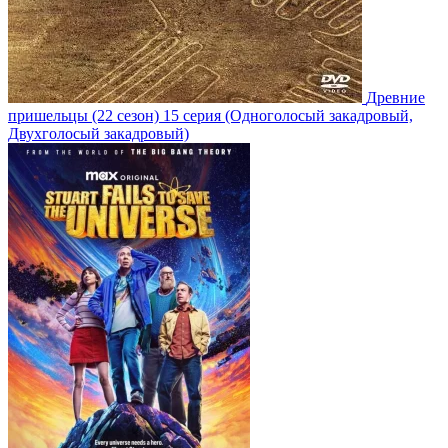
Древние
пришельцы
(22 сезон)
15 серия
(Одноголосый закадровый,
Двухголосый закадровый)