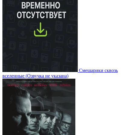
Смешарики сквозь
вселенные
(Озвучка не указана)