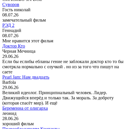
Суворов
Гость николай
08.07.26
замечательный фильм
РЭД 2
Геннадий
08.07.26
Мне нравится этот фильм
Доктор Кто
Черная Мечница
29.06.26
Если бы еслибы ебланы гение не заблокали доктор кто то бы
смотркла нормально с озучкой . но из за того что пишут на
саете
Pearl Jam: Нам двадцать
Barfola
29.06.26
Великий идеолог. Принципиальный человек. Лидер.
Движущийся вперёд и только так. За мораль. За доброту
(которая спасёт мир). И ещё
Беременна от олигарха
леонид
28.06.26
хороший фильм
Правообладателям
Контакты