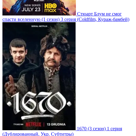
Стюарт Блум не смог
спасти вселенную
(1 сезон)
3 серия
(Coldfilm, Кураж-бамбей)
1670
(3 сезон)
1 серия
(Дублированный, Укр. Субтитры)