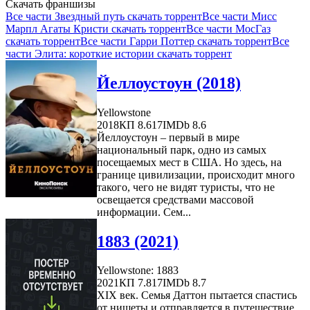
Скачать франшизы
Все части Звездный путь скачать торрент
Все части Мисс
Марпл Агаты Кристи скачать торрент
Все части МосГаз
скачать торрент
Все части Гарри Поттер скачать торрент
Все
части Элита: короткие истории скачать торрент
Йеллоустоун (2018)
Yellowstone
2018
КП 8.617
IMDb 8.6
Йеллоустоун – первый в мире
национальный парк, одно из самых
посещаемых мест в США. Но здесь, на
границе цивилизации, происходит много
такого, чего не видят туристы, что не
освещается средствами массовой
информации. Сем...
1883 (2021)
Yellowstone: 1883
2021
КП 7.817
IMDb 8.7
XIX век. Семья Даттон пытается спастись
от нищеты и отправляется в путешествие