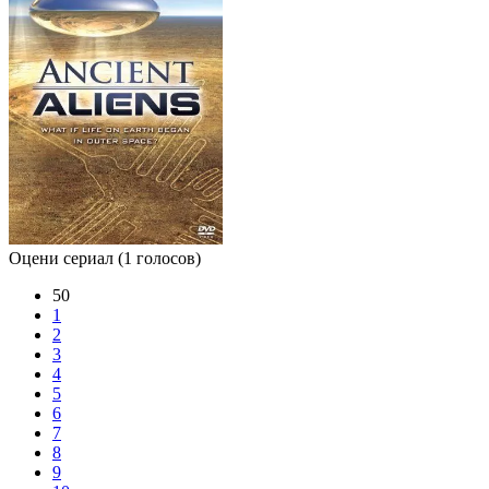
Оцени сериал
(1 голосов)
50
1
2
3
4
5
6
7
8
9