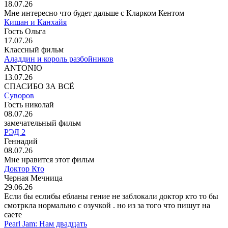
18.07.26
Мне интересно что будет дальше с Кларком Кентом
Кишан и Канхайя
Гость Ольга
17.07.26
Классный фильм
Аладдин и король разбойников
ANTONIO
13.07.26
СПАСИБО ЗА ВСЁ
Суворов
Гость николай
08.07.26
замечательный фильм
РЭД 2
Геннадий
08.07.26
Мне нравится этот фильм
Доктор Кто
Черная Мечница
29.06.26
Если бы еслибы ебланы гение не заблокали доктор кто то бы
смотркла нормально с озучкой . но из за того что пишут на
саете
Pearl Jam: Нам двадцать