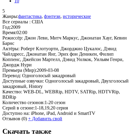
10
5
Жанры:
фантастика
,
фэнтези
,
исторические
Все сериалы :
США
Год:
2009
Время:
02:00
Режиссёр:
Джон Леви, Митч Маркус, Джонатан Хауг, Кевин
Барнс
Актёры:
Роберт Клотуорти, Джорджио Цукалос, Дэвид
Чайлдресс, Джонатан Янг, Эрих фон Деникен, Филип
Коппенс, Джейсон Мартелл, Дэвид Уилкок, Уильям Генри,
Джордж Нури
Премьера (Мир):
2009-03-08
Перевод:
Одноголосый закадровый
Доступные озвучки:
Одноголосый закадровый, Двухголосый
закадровый, History
Качество:
WEB-DL, WEBRip, HDTV, SATRip, HDTVRip,
BDRip
Количество сезонов:
1-20 сезон
Серий в сезоне:
1-18,19,20 серия
Доступно на:
iPhone, iPad, Android и SmartTV
Отзывов
(0)
+
Добавить свой
Скачать также