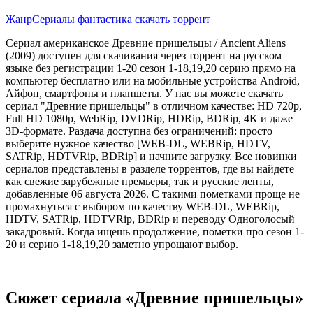
Жанр
Сериалы фантастика скачать торрент
Сериал американское Древние пришельцы / Ancient Aliens
(2009) доступен для скачивания через торрент на русском
языке без регистрации 1-20 сезон 1-18,19,20 серию прямо на
компьютер бесплатно или на мобильные устройства Android,
Айфон, смартфоны и планшеты. У нас вы можете скачать
сериал "Древние пришельцы" в отличном качестве: HD 720p,
Full HD 1080p, WebRip, DVDRip, HDRip, BDRip, 4K и даже
3D-формате. Раздача доступна без ограничений: просто
выберите нужное качество [WEB-DL, WEBRip, HDTV,
SATRip, HDTVRip, BDRip] и начните загрузку. Все новинки
сериалов представлены в разделе торрентов, где вы найдете
как свежие зарубежные премьеры, так и русские ленты,
добавленные 06 августа 2026. С такими пометками проще не
промахнуться с выбором по качеству WEB-DL, WEBRip,
HDTV, SATRip, HDTVRip, BDRip и переводу Одноголосый
закадровый. Когда ищешь продолжение, пометки про сезон 1-
20 и серию 1-18,19,20 заметно упрощают выбор.
Сюжет сериала «Древние пришельцы»