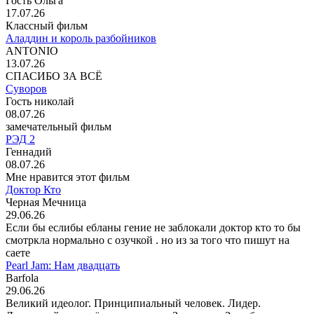
Гость Ольга
17.07.26
Классный фильм
Аладдин и король разбойников
ANTONIO
13.07.26
СПАСИБО ЗА ВСЁ
Суворов
Гость николай
08.07.26
замечательный фильм
РЭД 2
Геннадий
08.07.26
Мне нравится этот фильм
Доктор Кто
Черная Мечница
29.06.26
Если бы еслибы ебланы гение не заблокали доктор кто то бы
смотркла нормально с озучкой . но из за того что пишут на
саете
Pearl Jam: Нам двадцать
Barfola
29.06.26
Великий идеолог. Принципиальный человек. Лидер.