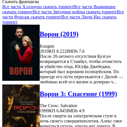
Скачать франшизы
Все части Хэллоуин скачать торрент
Все части Выжившие
скачать торрент
Все части Звёздные войны скачать торрент
Все
части Форсаж скачать торрент
Все части Люди Икс скачать
торрент
Ворон (2019)
Kuzgun
2019
КП 8.222
IMDb 7.6
После 20-летнего отсутствия Кузгун
возвращается в Стамбул, чтобы отомстить
за убийство отца, Юсуфа Джебеджи,
который был хорошим полицейским. По
приезде его пути пересекаются с Дилой —
любовью всей его жизни и дочерью ч...
Ворон 3: Спасение (1999)
The Crow: Salvation
1999
КП 6.845
IMDb 4.9
После смерти на электрическом стуле в
ночь своего совершеннолетия, Алекс смог
вернуться оттуда, откуда нет дороги. В