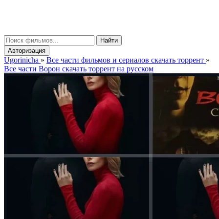
gorinicha
μ
Найти
Авторизация
Ugorinicha
»
Все части фильмов и сериалов скачать торрент
»
Все части Ворон скачать торрент на русском