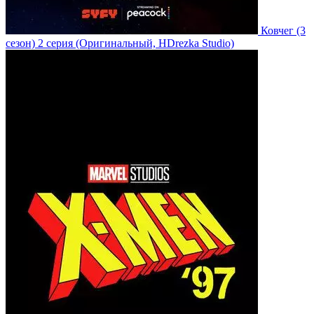
Ковчег
(3
сезон)
2 серия
(Оригинальный, HDrezka Studio)