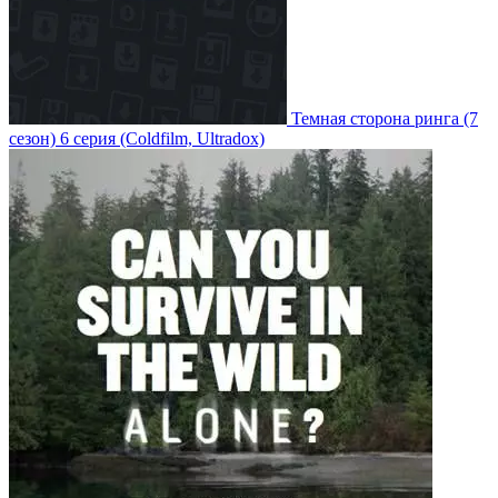
Темная сторона ринга
(7
сезон)
6 серия
(Coldfilm, Ultradox)