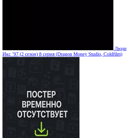
Люди
Икс ’97
(2 сезон)
8 серия
(Dragon Money Studio, Coldfilm)