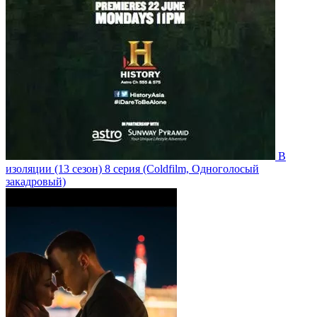
В
изоляции
(13 сезон)
8 серия
(Coldfilm, Одноголосый
закадровый)