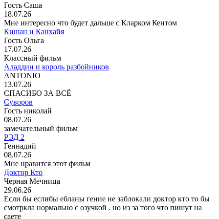
Гость Саша
18.07.26
Мне интересно что будет дальше с Кларком Кентом
Кишан и Канхайя
Гость Ольга
17.07.26
Классный фильм
Аладдин и король разбойников
ANTONIO
13.07.26
СПАСИБО ЗА ВСЁ
Суворов
Гость николай
08.07.26
замечательный фильм
РЭД 2
Геннадий
08.07.26
Мне нравится этот фильм
Доктор Кто
Черная Мечница
29.06.26
Если бы еслибы ебланы гение не заблокали доктор кто то бы
смотркла нормально с озучкой . но из за того что пишут на
саете