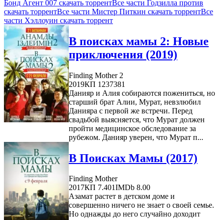
Бонд Агент 007 скачать торрент
Все части Годзилла против
скачать торрент
Все части Мистер Питкин скачать торрент
Все
части Хэллоуин скачать торрент
В поисках мамы 2: Новые
приключения (2019)
Finding Mother 2
2019
КП 1237381
Данияр и Алия собираются пожениться, но
старший брат Алии, Мурат, невзлюбил
Данияра с первой же встречи. Перед
свадьбой выясняется, что Мурат должен
пройти медицинское обследование за
рубежом. Данияр уверен, что Мурат п...
В Поисках Мамы (2017)
Finding Mother
2017
КП 7.401
IMDb 8.00
Азамат растет в детском доме и
совершенно ничего не знает о своей семье.
Но однажды до него случайно доходит